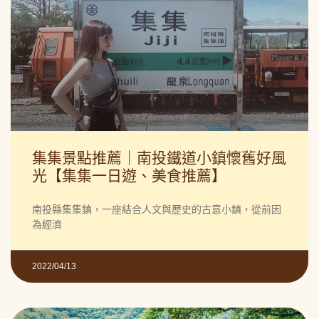
集集景點推薦｜南投鐵道小鎮懷舊好風
光【集集一日遊、美食推薦】
南投縣集集鎮，一座結合人文與歷史的古意小鎮，從前因
為經濟
2022/04/13