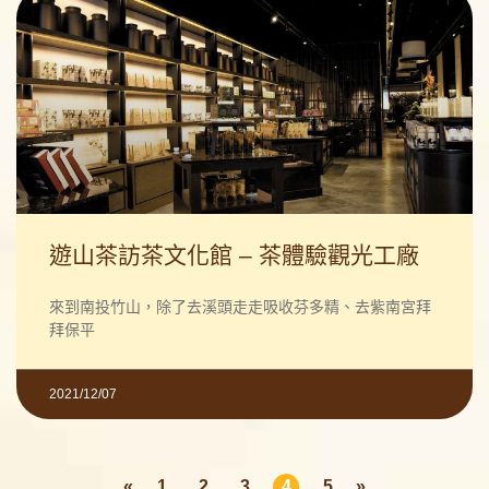
遊山茶訪茶文化館 – 茶體驗觀光工廠
來到南投竹山，除了去溪頭走走吸收芬多精、去紫南宮拜
拜保平
2021/12/07
«
1
2
3
4
5
»