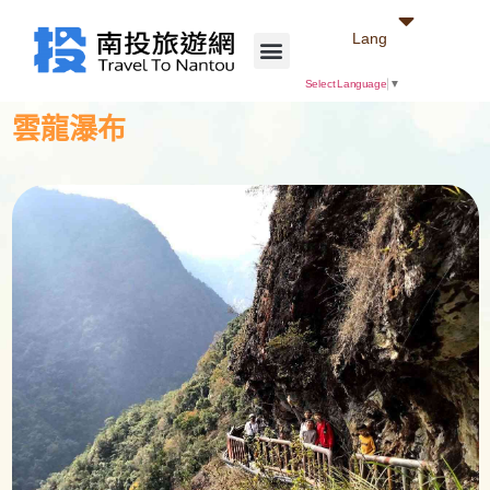
Lang
Select Language
▼
雲龍瀑布