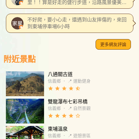
里！！算是好走的健行步道，沿路風景優美！
清涼退火。
到雲龍瀑布後玩玩水，簡單的補充能量後 再沿
路下山，非常棒的一天
不好爬，要小心走，還遇到山友摔傷的，來回
到東埔停車場6小時
更多網友評論
附近景點
八通關古道
信義鄉
．
📍 運動健身
grade
grade
grade
grade
star_half
雙龍瀑布七彩吊橋
信義鄉
．
📍 自然景觀
grade
grade
grade
grade
star_border
東埔溫泉
信義鄉
．
📍 遊憩景區