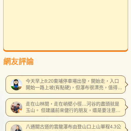
網友評論
今天早上8:20東埔停車場出發，開始走，入口
開始一路上坡(有點硬)，但瀑布很漂亮，值得一
遊，回到登山路口(11杯咖啡左邊)已經是下午1
點10分了。 登山路程有二家賣愛玉冰CP值很高
走在山林間，走在峭壁小徑…河谷的盡頭就是
🥣，建議回程再吃，因為山上一路上沒有洗手
玉山。 但建議前來健行的朋友，還是要注意安
間。 Ps記得把自己的垃圾帶走🙂_LNT
全，尤其是拍照時務必小心，峭壁可能有落
石，且有一邊就是懸崖。 古道入口附近的愛玉
八通關古道的雲龍瀑布由登山口上山單程4.3公
真材實料，每碗30元，昨天上下山各吃一碗，