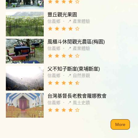
grade
grade
grade
grade
star_border
豐丘觀光果園
信義鄉
．
📍 產業體驗
grade
grade
grade
grade
star_border
風櫃斗休閒觀光農區(梅園)
信義鄉
．
📍 產業體驗
grade
grade
grade
grade
star_border
父不知子斷崖(東埔斷崖)
信義鄉
．
📍 自然景觀
grade
grade
grade
grade
star_half
台灣基督長老教會羅娜教會
信義鄉
．
📍 風土史蹟
grade
grade
grade
grade
star_border
More