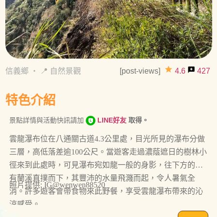
grade
reviews
信義鄉
・
📍 自然景觀
[post-views]
4.6
427
特色介紹
景點詳情與活動快訊請加
LINE好友
取得。
雲龍瀑布位在八通關古道4.3公里處，目光所見的瀑布分做
三層，高低落差逾100公尺。當遊客走過濃蔭遮日的樹林小
徑來到此處時，可見瀑布宛如龍一般的身影，往下方的陳
有蘭溪直撲而下，其豐沛的水量飛濺而起，令人暑氣全
照片提供: IG@wenwen88520
消。許多遊客會帶食物來此野餐，享受雲龍瀑布帶來的沁
涼感受。