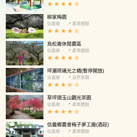
grade
grade
grade
grade
star_border
柳家梅園
信義鄉
．
📍 產業體驗
grade
grade
grade
grade
star_border
烏松崙休閒農區
信義鄉
．
📍 產業體驗
grade
grade
grade
grade
star_border
坪瀨琉璃光之橋(暫停開放)
信義鄉
．
📍 自然景觀
grade
grade
grade
star_half
star_border
草坪頭玉山觀光茶園
信義鄉
．
📍 產業體驗
grade
grade
grade
grade
star_border
信義鄉農會梅子夢工廠(酒莊)
信義鄉
．
📍 產業體驗