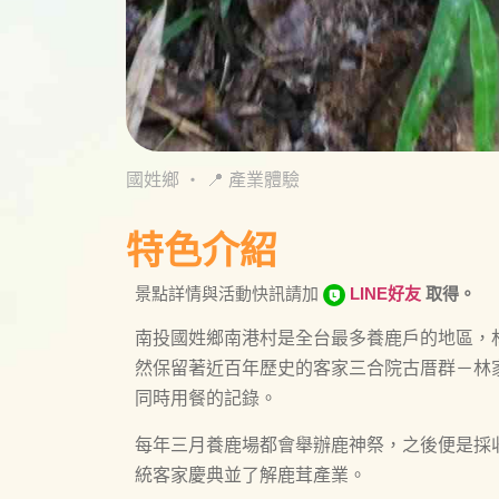
國姓鄉
・
📍 產業體驗
特色介紹
景點詳情與活動快訊請加
LINE好友
取得。
南投國姓鄉南港村是全台最多養鹿戶的地區，
然保留著近百年歷史的客家三合院古厝群－林
同時用餐的記錄。
每年三月養鹿場都會舉辦鹿神祭，之後便是採
統客家慶典並了解鹿茸產業。