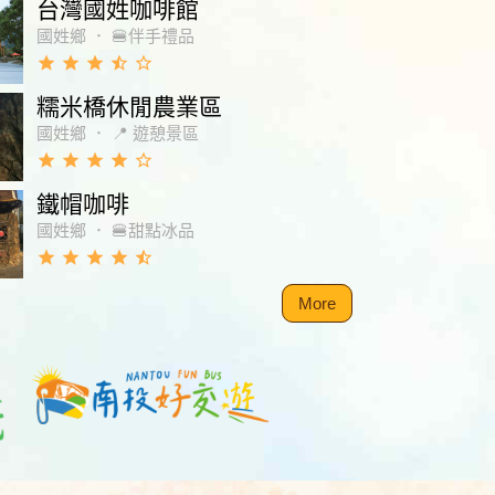
台灣國姓咖啡館
國姓鄉
．
🍔伴手禮品
grade
grade
grade
star_half
star_border
糯米橋休閒農業區
國姓鄉
．
📍 遊憩景區
grade
grade
grade
grade
star_border
鐵帽咖啡
國姓鄉
．
🍔甜點冰品
grade
grade
grade
grade
star_half
More