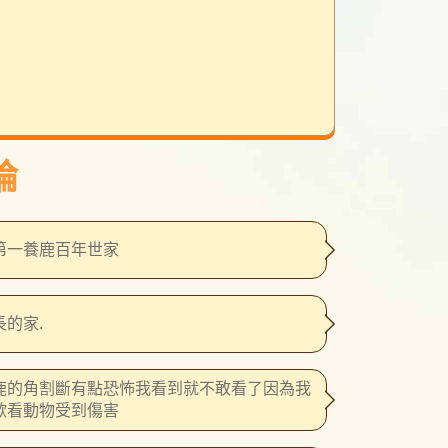
論
第一養鹿百年世家
長的家.
鹿的角割斷有點恐怖我看到就不敢看了因為我
歡看動物受到傷害