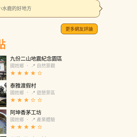
小水鹿的好地方
更多網友評論
點
九份二山地震紀念園區
國姓鄉
．
📍 自然景觀
grade
grade
grade
grade
star_border
泰雅渡假村
國姓鄉
．
📍 遊憩景區
grade
grade
grade
star_border
star_border
阿坤香茅工坊
國姓鄉
．
📍 產業體驗
grade
grade
grade
grade
star_border