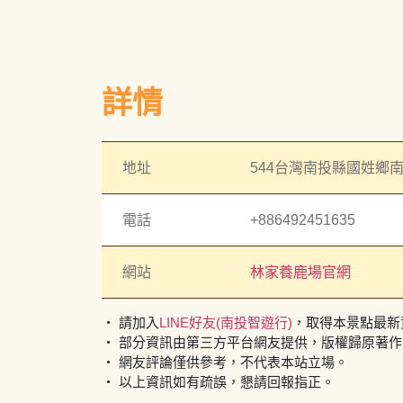
詳情
地址
544台灣南投縣國姓鄉南
電話
+886492451635
網站
林家養鹿場官網
・ 請加入
LINE好友(南投智遊行)
，取得本景點最新
・ 部分資訊由第三方平台網友提供，版權歸原著
・ 網友評論僅供參考，不代表本站立場。
・ 以上資訊如有疏誤，懇請回報指正。