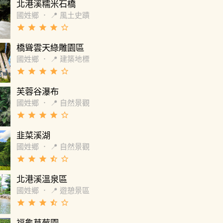
北港溪糯米石橋
國姓鄉
．
📍 風土史蹟
grade
grade
grade
grade
star_border
橋聳雲天綠雕園區
國姓鄉
．
📍 建築地標
grade
grade
grade
grade
star_border
芙蓉谷瀑布
國姓鄉
．
📍 自然景觀
grade
grade
grade
grade
star_border
韭菜溪湖
國姓鄉
．
📍 自然景觀
grade
grade
grade
star_half
star_border
北港溪溫泉區
國姓鄉
．
📍 遊憩景區
grade
grade
grade
star_half
star_border