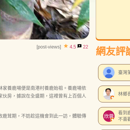
grade
reviews
[post-views]
4.5
22
網友評
臺灣
林家養鹿場便是南港村養鹿始祖。養鹿場依
林鄉
家伙房，據說在全盛期，這裡曾有上百個人
看到
收鹿茸期，不妨趁這機會到此一訪，體驗傳
不喜