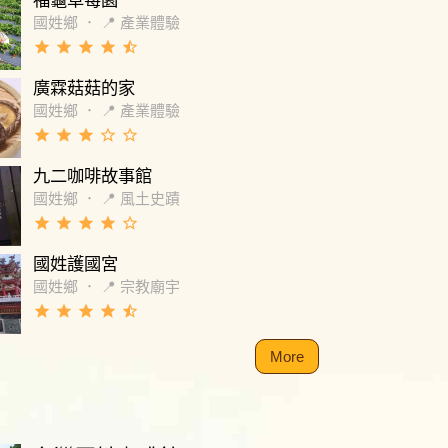
福龜草莓園
國姓鄉
．
📍 產業體驗
grade
grade
grade
grade
star_half
廣霖菇菇的家
國姓鄉
．
📍 產業體驗
grade
grade
grade
star_border
star_border
九二咖啡故事館
國姓鄉
．
📍 風土史蹟
grade
grade
grade
grade
star_border
國姓護國宮
國姓鄉
．
📍 宗教廟宇
grade
grade
grade
grade
star_half
More