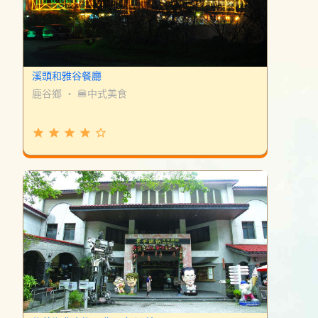
溪頭和雅谷餐廳
鹿谷鄉
・
🍔中式美食
grade
grade
grade
grade
star_border