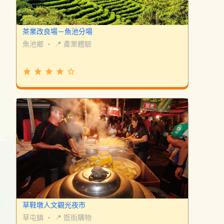
茶業改良場－魚池分場
魚池鄉
・
📍 產業體驗
grade
grade
grade
grade
star_border
草鞋墩人文觀光夜市
草屯鎮
・
📍 逛街購物