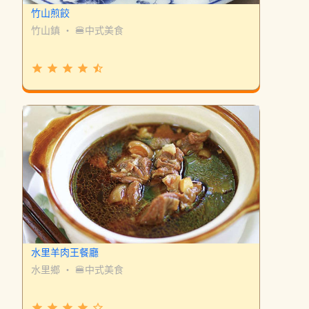
竹山煎餃
竹山鎮
・
🍔中式美食
grade
grade
grade
grade
star_half
水里羊肉王餐廳
水里鄉
・
🍔中式美食
grade
grade
grade
grade
star_border