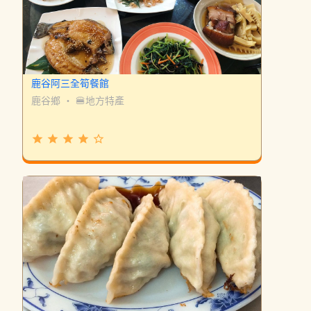
鹿谷阿三全筍餐館
鹿谷鄉
・
🍔地方特產
grade
grade
grade
grade
star_border