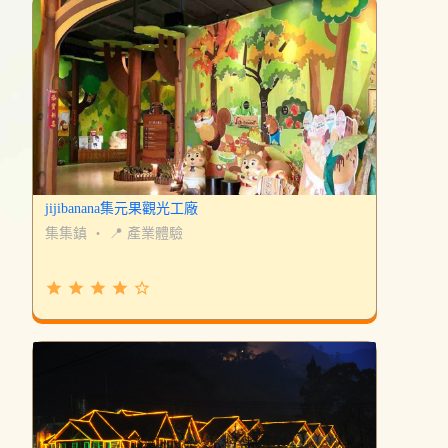
jijibanana集元果觀光工廠
集集鎮
・
📍 產業體驗
grade
grade
grade
grade
star_border