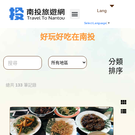
Lang
Select Language
▼
好玩好吃在南投
分類
close
排序
總共
133
筆記錄
view_module
view_list