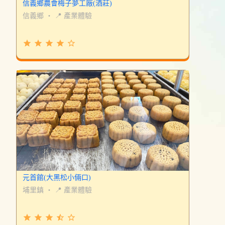
信義鄉農會梅子夢工廠(酒莊)
信義鄉
・
📍 產業體驗
grade
grade
grade
grade
star_border
元首館(大黑松小倆口)
埔里鎮
・
📍 產業體驗
grade
grade
grade
star_half
star_border