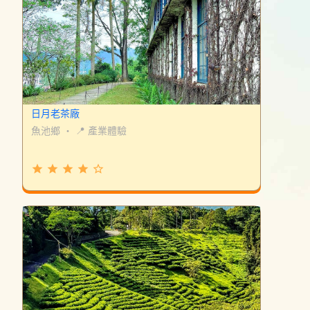
日月老茶廠
魚池鄉
・
📍 產業體驗
grade
grade
grade
grade
star_border