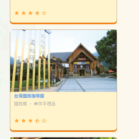
grade
grade
grade
grade
star_border
台灣國姓咖啡館
國姓鄉
・
🍔伴手禮品
grade
grade
grade
star_half
star_border