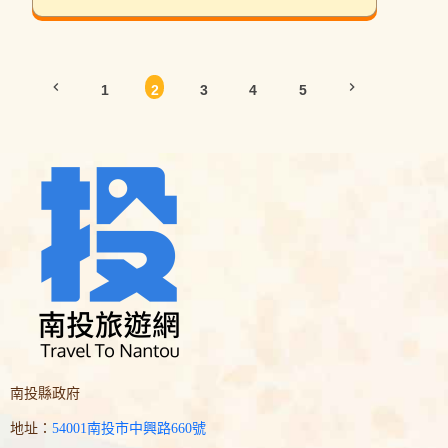
chevron_left
chevron_right
1
2
3
4
5
南投縣政府
地址：
54001南投市中興路660號