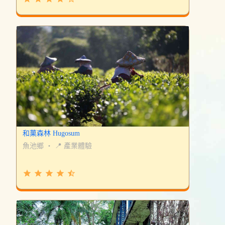
和菓森林 Hugosum
魚池鄉
・
📍 產業體驗
grade
grade
grade
grade
star_half