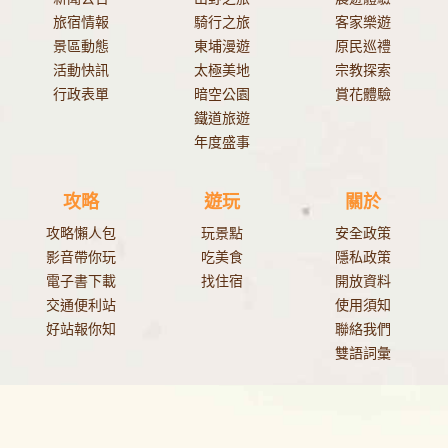
旅宿情報
騎行之旅
客家樂遊
景區動態
東埔漫遊
原民巡禮
活動快訊
太極美地
宗教探索
行政表單
暗空公園
賞花體驗
鐵道旅遊
年度盛事
攻略
遊玩
關於
攻略懶人包
玩景點
安全政策
影音帶你玩
吃美食
隱私政策
電子書下載
找住宿
開放資料
交通便利站
使用須知
好站報你知
聯絡我們
雙語詞彙