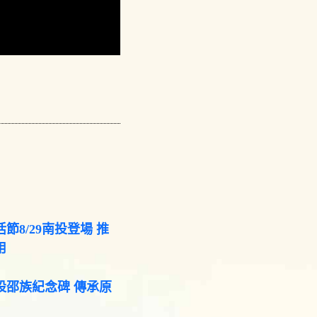
節8/29南投登場 推
用
設邵族紀念碑 傳承原