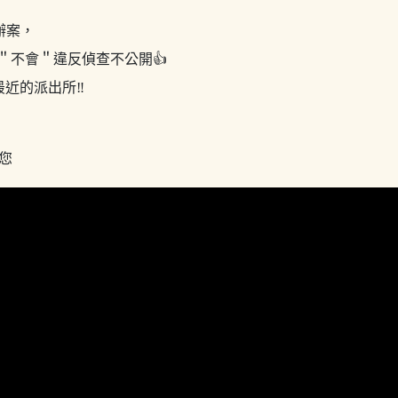
辦案，
5＂不會＂違反偵查不公開👍
近的派出所‼️
您