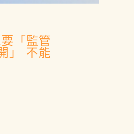
說要「監管
開」 不能