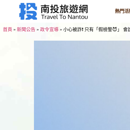
熱門活
首頁
»
新聞公告
»
政令宣導
»
小心被詐❗️ 只有「假檢警😈」