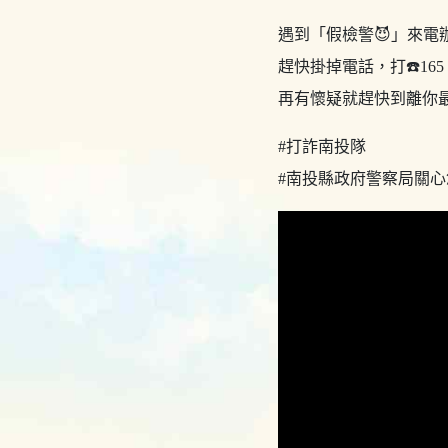
遇到「假檢警😈」來電
趕快掛掉電話，打☎️16
再有懷疑就趕快到離你最
#打詐南投隊
#南投縣政府警察局關心