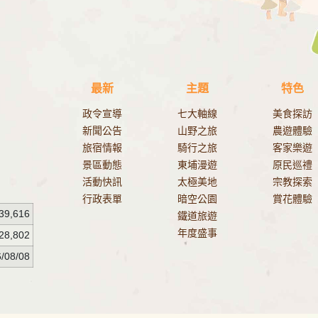
最新
主題
特色
政令宣導
七大軸線
美食探訪
新聞公告
山野之旅
農遊體驗
旅宿情報
騎行之旅
客家樂遊
景區動態
東埔漫遊
原民巡禮
活動快訊
太極美地
宗教探索
行政表單
暗空公園
賞花體驗
39,616
鐵道旅遊
年度盛事
28,802
/08/08