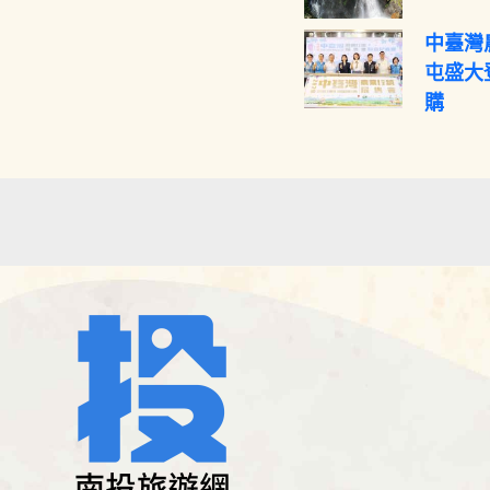
中臺灣
屯盛大
購