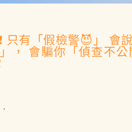
❗️ 只有「假檢警😈」 會
」， 會騙你「偵查不公
️
」，