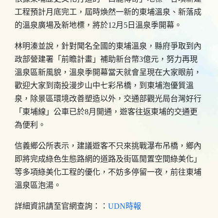
工程預計月底完工，屆時煥然一新的東埔溫泉、新落成
的溫泉廣場及新地標，將於12月5日溫泉季開幕。
林明溱並說，針對聞名全國的東埔溫泉，縣府爭取到內
政部營建署「前瞻計畫」補助新台幣3億元，努力再現
溫泉區新風貌，溫泉季開幕當天就會呈現在大家眼前，
歡迎大家到南投漫步山中七彩吊橋，到東埔泡優質溫
泉，除景區環境改善塑造以外，交通部觀光局台灣好行
「東埔線」公車已於8月開通，遊客往返東埔的交通更
為便利。
信義鄉公所表示，建議遊客不只來挑戰瀑布吊橋，鄉內
即將完成綠色生態路網的道路及街區閒置空間綠美化｣
等多項綠美化工程的優化，不妨多停留一夜，前往東埔
溫泉區泡湯。
詳細資訊請至官網查詢：：
UDN時報