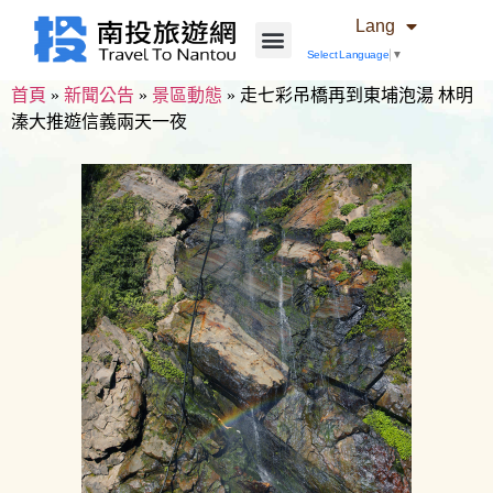
Lang
Select Language
▼
首頁
»
新聞公告
»
景區動態
»
走七彩吊橋再到東埔泡湯 林明
溱大推遊信義兩天一夜