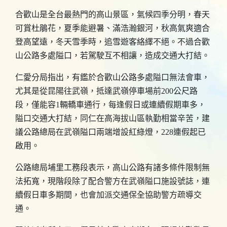
合歡山是全台最熱門的高山景區，氣候四季分明，春天
可賞杜鵑花，夏季能避暑、滿浩瀚銀河，秋高氣爽適合
登高望遠，冬天雪季時，追雪遊客絡繹不絕。不過合歡
山公路多處隘口，若駕駛互不相讓，造成交通大打結。
仁愛分局指出，有鑑於合歡山公路多處隘口無法會車，
尤其是從昆陽往武嶺，抵達武嶺停車場前200公尺路
段，僅能容1輛轎車通行，每逢假日或連續假期車多，
隘口交通大打結，同仁在高海拔山區執勤相當辛苦，建
議公路總局在武嶺隘口兩端增設紅綠燈，228連假起已
啟用。
公路總局埔里工務段表示，高山公路有諸多條件限制無
法拓寬，現階段除了配合警方在武嶺隘口施設號誌，連
續假日車多期間，也會加派交通保全協助警方疏導交
通。