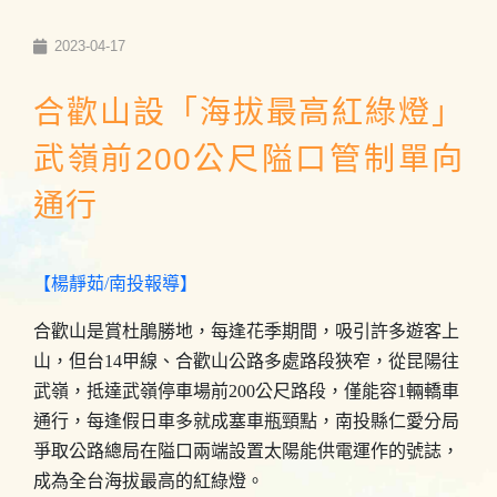
2023-04-17
合歡山設「海拔最高紅綠燈」
武嶺前200公尺隘口管制單向
通行
【楊靜茹/南投報導】
合歡山是賞杜鵑勝地，每逢花季期間，吸引許多遊客上
山，但台14甲線、合歡山公路多處路段狹窄，從昆陽往
武嶺，抵達武嶺停車場前200公尺路段，僅能容1輛轎車
通行，每逢假日車多就成塞車瓶頸點，南投縣仁愛分局
爭取公路總局在隘口兩端設置太陽能供電運作的號誌，
成為全台海拔最高的紅綠燈。