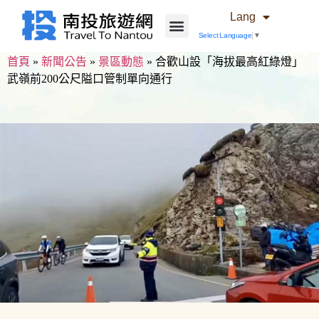
Lang
Select Language
▼
首頁
»
新聞公告
»
景區動態
»
合歡山設「海拔最高紅綠燈」
武嶺前200公尺隘口管制單向通行