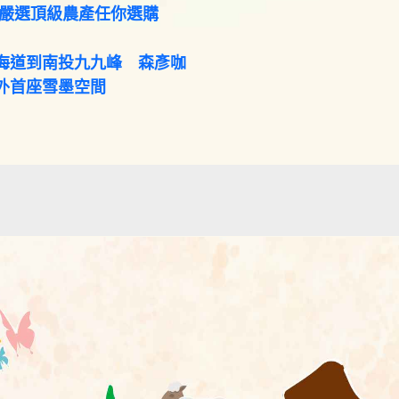
 嚴選頂級農產任你選購
海道到南投九九峰 森彥咖
外首座雪墨空間