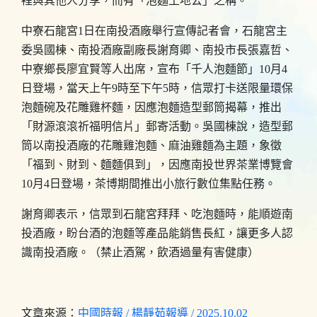
裡與其他人分享，而有「泡麵土地公」之稱。
中寮石龍宮1日在南投酒廠舉行宣傳記者會，石龍宮主
委吳國棟、南投酒廠副廠長謝育卿、南投市長張嘉哲、
中寮鄉長廖宜賢等人出席，宣布「千人泡麵節」10月4
日登場，當天上午9時至下午5時，信眾打卡送限量環保
泡麵碗及花雕雞杯麵，因應泡麵造型郵筒揭幕，推出
「財源滾滾祈福明信片」郵寄活動。吳國棟說，造型郵
筒以南投酒廠的花雕雞泡麵、麻油雞麵為主題，象徵
「福到、財到、麵麵俱到」，因應南投世界茶業博覽會
10月4日登場，茶博期間推出小旅行數位集點任務。
謝育卿表示，信眾到石龍宮拜拜、吃泡麵時，能順遊南
投酒廠，盼台酒的泡麵等產品能銷售長紅，讓更多人認
識南投酒廠。（禁止酒駕，飲酒過量有害健康）
文章來源：
中國時報 / 楊靜茹報導 / 2025.10.02