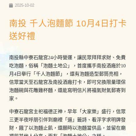
2025-10-02
南投 千人泡麵節 10月4日打卡
送好禮
南投縣中寮石龍宮24小時營運，讓民眾拜拜求財、免費
吃泡麵，俗稱「泡麵土地公」，首度攜手南投酒廠於10
月4日舉行「千人泡麵節」，還有泡麵造型郵筒亮相，
信眾當天至石龍宮及南投酒廠打卡，即可兌換限量環保
泡麵碗與花雕雞杯麵，還能寫明信片將福氣財氣郵寄到
家。
中寮石龍宮主祀福德正神，早年「大家樂」盛行，信眾
三更半夜呼朋引伴到廟裡「逼」籤詩、看浮字求明牌發
財，餓了以泡麵止飢，還願時以泡麵當供品，並留在廟