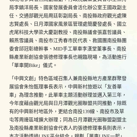
局李鎮洋局長、國家發展委員會活化辦公室王國政副主
任、交通部觀光局周廷彰副局長、南投縣政府觀光處陳
志賢處長、日月潭國家風景區管理處簡慶發處長、國立
虎尾科技大學梁大慶副教授、南投縣議會張嘉哲議員、
賴燕雪議員、南投市江秀春市民代表、救國團南投縣團
委會邱冠彰總幹事、MID手工單車李漢堂董事長、南投
縣產業新創協會張德修理事長也親臨現場，為活動進行
「單車開Bike」儀式。
「中興文創」特色區域召集人兼南投縣地方產業群聚發
展協會朱怡甄理事長表示，中興新村旅遊以「友善單
車」為理念推動，此單車主題活動辦理並邁入第三年，
今年度藉由觀光局與日月潭觀光圈聯盟共同推動，除既
有的中興新村地區外，更結合南投139線、南投市及草
屯等周邊區域擴大辦理；同為日月潭觀光圈聯盟副盟主
及南投縣產業新創協會代表人的張德修理事長則表示，
本次活動透過LINE平台結合，規劃「單車LINE一起」