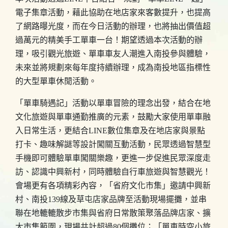
電子集章活動，藉此協助在地店家來客數提升，也提高
了網路曝光度，而在今日活動的辦理，也將抽出價值超
過萬元的精美手工單車一台！期望透過本次活動的辦
理，吸引觀光旅遊、單車車友人潮進入南投參與體驗，
未來並將規劃來每年度持續辦理，成為南投地區指標性
的大型單車休閒活動。
「單車騎遇記」活動以單車冒險的理念出發，結合在地
文化旅遊與單車通勤推廣的元素，鼓勵大家使用單車融
入日常生活，更結合LINE數位集章及在地店家與景點
打卡、趣味解謎等設計闖關互動活動，民眾透過智慧型
手機即可體驗單車闖關樂趣，更進一步促進民眾深度走
訪、認識中興新村，同時體驗自行車旅遊與智慧觀光！
會場更有各項精彩內容，「省府文化市集」邀請中興新
村、南投139線及草屯店家品牌至活動現場擺攤，並串
聯在地轆轆散步市集與省府日常散策聚落品牌店家、擴
大市集範圍，現場共計超過80個攤位；「單車時空小旅