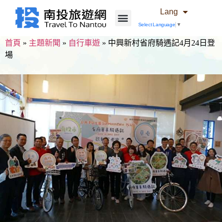
Lang
Select Language
▼
首頁
»
主題新聞
»
自行車遊
»
中興新村省府騎遇記4月24日登
場