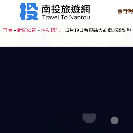
熱門活
首頁
»
新聞公告
»
活動快訊
»
12月19日台東縣大武鄉耶誕點