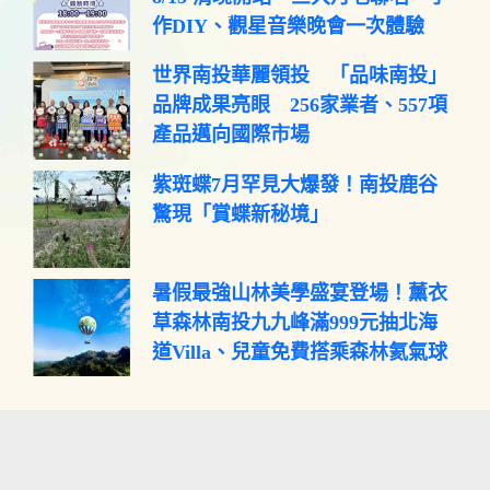
作DIY、觀星音樂晚會一次體驗
世界南投華麗領投 「品味南投」
品牌成果亮眼 256家業者、557項
產品邁向國際市場
紫斑蝶7月罕見大爆發！南投鹿谷
驚現「賞蝶新秘境」
暑假最強山林美學盛宴登場！薰衣
草森林南投九九峰滿999元抽北海
道Villa、兒童免費搭乘森林氦氣球