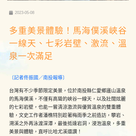
2023-05-08
多重美景體驗！馬海僕溪峽谷
一線天、七彩岩壁、激流、溫
泉一次滿足
〔記者佟振國／南投報導〕
台灣有不少季節限定美景，位於南投縣仁愛鄉廬山溫泉
的馬海僕溪，不僅有高聳的峽谷一線天，以及壯闊炫麗
的七彩岩壁，也能一嘗清涼激流與優質溫泉的雙重體
驗，文史工作者潘樵特別趁著梅雨季之前造訪，攀岩、
溯溪之外再泳渡深潭，最後抵達岩洞，浸泡溫泉，多重
美景與體驗，直呼比哈尤溪還讚！