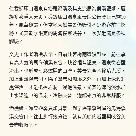
仁愛鄉廬山溫泉有塔羅灣溪及其支流馬海僕溪匯聚，歷
經多次重大天災，導致廬山溫泉風景區公告廢止已逾10
年，風華褪盡，但當地天然美景仍吸引不少遊客前往探
秘，尤其乾季限定的馬海僕溪峽谷，一次就能滿足多種
體驗。
文史工作者潘樵表示，日前趁著梅雨還沒到來，前往享
有高人氣的馬海僕溪峽谷，峽谷裡有溫泉，溫泉從岩壁
流出，也形成七彩炫麗的山壁，美景完全不輸哈尤溪，
加上激流與岩洞，除了攀岩和溯溪之外，再加上泳渡3
處深潭，才能抵達岩洞，浸泡溫泉，尤其沁涼的溪水加
上水溫適中的溫泉，冷熱交替，泡起來真的非常舒服。
潘樵說，如果遊客只想賞景，到了塔羅溪對岸的馬海僕
溪交會口，往上步行幾分鐘，就有美麗的岩壁與峽谷美
景盡收眼底。