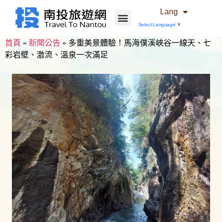
Lang
Select Language
▼
首頁
»
新聞公告
»
多重美景體驗！馬海僕溪峽谷一線天、七
彩岩壁、激流、溫泉一次滿足