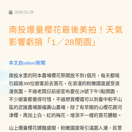
2024-01-29
南投爆量櫻花最後美拍！天氣
影響虧損「1／28閉園」
本文自yahoo!新聞
南投水里的阿本農場櫻花祭開放不到1個月，每天都吸
引超過300位遊客前去賞花，在浪漫的粉嫩國度感受浪
漫氛圍。不過老闆日前卻宣布要在28號下午5點閉園，
不少遊客都覺得可惜，不過想賞櫻還可以到臺中和平山
區的武陵農場跟福壽山農場，除了有早開的山櫻花跟河
津櫻，再加上白、紅的梅花，增添不一樣的賞花體驗。
山上爆量櫻花嬌豔盛開，粉嫩國度吸引滿園人潮，民眾