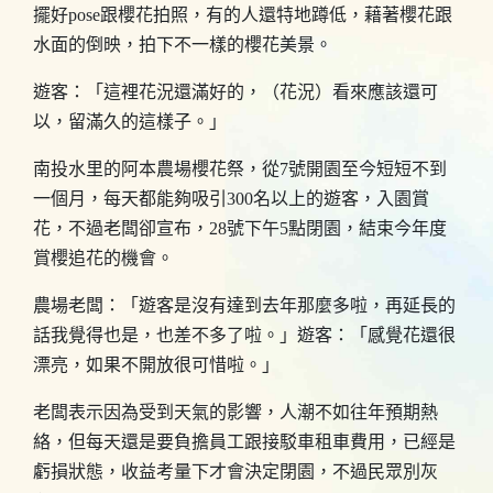
擺好pose跟櫻花拍照，有的人還特地蹲低，藉著櫻花跟
水面的倒映，拍下不一樣的櫻花美景。
遊客：「這裡花況還滿好的，（花況）看來應該還可
以，留滿久的這樣子。」
南投水里的阿本農場櫻花祭，從7號開園至今短短不到
一個月，每天都能夠吸引300名以上的遊客，入園賞
花，不過老闆卻宣布，28號下午5點閉園，結束今年度
賞櫻追花的機會。
農場老闆：「遊客是沒有達到去年那麼多啦，再延長的
話我覺得也是，也差不多了啦。」遊客：「感覺花還很
漂亮，如果不開放很可惜啦。」
老闆表示因為受到天氣的影響，人潮不如往年預期熱
絡，但每天還是要負擔員工跟接駁車租車費用，已經是
虧損狀態，收益考量下才會決定閉園，不過民眾別灰