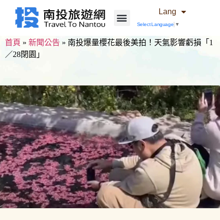
Lang
Select Language
▼
首頁
»
新聞公告
»
南投爆量櫻花最後美拍！天氣影響虧損「1
／28閉園」