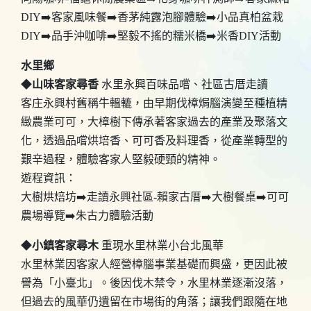
DIY➡️客家風味餐➡️香茅純露泡腳體驗➡️小品真柏盆栽
DIY➡️品手沖咖啡➡️堅毅不搖的糯米橋➡️米香DIY活動
水里鄉
◆
山味客家尋香
水里永興百味品嚐、社區古厝走讀
客庄永興村舊稱牛轀轆，由早期伐樟焗腦演變至種植精
緻農業可可，大樟樹下傳承著客家過去的產業及聚落文
化，透過品嚐烘培香、可可香及料理香，從產業轉型的
艱辛過程，體驗客家人堅毅硬頸的精神。
遊程資訊：
大樹烘焙坊➡️走讀永興社區-賴家古厝➡️大樹餐桌➡️可可
農場導覽➡️朱古力體驗活動
◆
小鎮客家尋木
重現水里林業小台北風華
水里林業因客家人經營樟腦事業基礎而興盛，更因此被
譽為「小臺北」。後因伐木禁令，水里林業逐漸沒落，
但過去的風華仍遺留在市場街的角落；讓我們跟隨在地