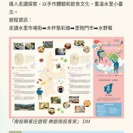
達人走讀探索，以手作體驗和飲食文化，重溫水里小臺
北。
遊程資訊：
走讀水里市場街➡️木杯墊彩繪➡️里物門市➡️水野餐
「南投縣客庄遊程 樂遊南投客家」 DM