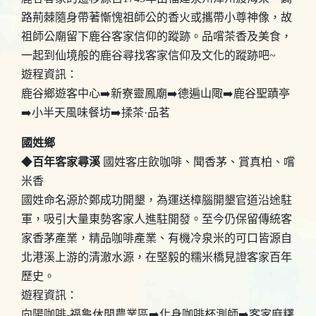
路荊棘隨身帶著慚愧祖師公的香火或攜帶小尊神像，故
祖師公廟留下鹿谷客家信仰的蹤跡。品嚐茶香及美食，
一起到仙境般的鹿谷尋找客家信仰及文化的蹤跡吧~
遊程資訊：
鹿谷鄉遊客中心➡️新寮靈鳳廟➡️德遍山陬➡️鹿谷聖蹟亭
➡️小半天風味餐坊➡️揉茶·品茗
國姓鄉
◆
百年客家尋溪
國姓客庄飲咖啡、聞香茅、賞真柏、嚐
米香
國姓命名源於鄭成功開墾，為運送樟腦開墾官道沿途駐
軍，吸引大量東勢客家人進駐開發。至今仍保留傳統客
家香茅產業，精品咖啡產業、有機冷泉米的可口皆源自
北港溪上游的清澈水源，在堅毅的糯米橋見證客家百年
歷史。
遊程資訊：
向陽咖啡-福龜休閒農業區➡️化身咖啡杯測師➡️客家麻糬