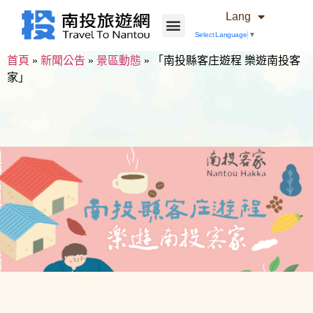
Lang
Select Language
▼
首頁
»
新聞公告
»
景區動態
»
「南投縣客庄遊程 樂遊南投客
家」