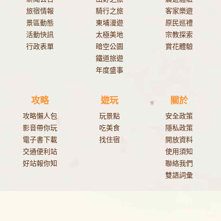
旅宿情報
騎行之旅
客家樂遊
景區動態
東埔漫遊
原民巡禮
活動快訊
太極美地
宗教探索
行政表單
暗空公園
賞花體驗
鐵道旅遊
年度盛事
攻略
遊玩
關於
攻略懶人包
玩景點
安全政策
影音帶你玩
吃美食
隱私政策
電子書下載
找住宿
開放資料
交通便利站
使用須知
好站報你知
聯絡我們
雙語詞彙