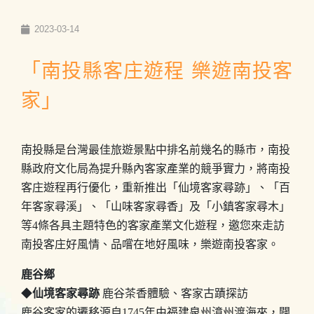
2023-03-14
「南投縣客庄遊程 樂遊南投客
家」
南投縣是台灣最佳旅遊景點中排名前幾名的縣市，南投
縣政府文化局為提升縣內客家產業的競爭實力，將南投
客庄遊程再行優化，重新推出「仙境客家尋跡」、「百
年客家尋溪」、「山味客家尋香」及「小鎮客家尋木」
等4條各具主題特色的客家產業文化遊程，邀您來走訪
南投客庄好風情、品嚐在地好風味，樂遊南投客家。
鹿谷鄉
◆
仙境客家尋跡
鹿谷茶香體驗、客家古蹟探訪
鹿谷客家的遷移源自1745年由福建泉州漳州渡海來，闢