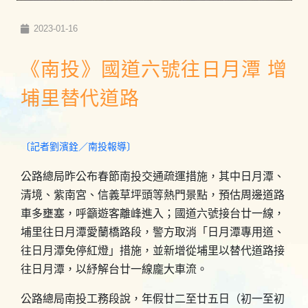
2023-01-16
《南投》國道六號往日月潭 增
埔里替代道路
〔記者劉濱銓／南投報導〕
公路總局昨公布春節南投交通疏運措施，其中日月潭、
清境、紫南宮、信義草坪頭等熱門景點，預估周邊道路
車多壅塞，呼籲遊客離峰進入；國道六號接台廿一線，
埔里往日月潭愛蘭橋路段，警方取消「日月潭專用道、
往日月潭免停紅燈」措施，並新增從埔里以替代道路接
往日月潭，以紓解台廿一線龐大車流。
公路總局南投工務段說，年假廿二至廿五日（初一至初