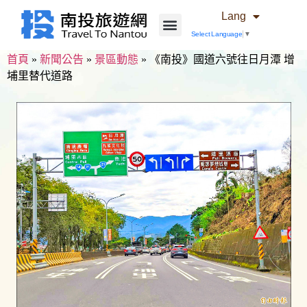
Lang
Select Language
▼
首頁
»
新聞公告
»
景區動態
»
《南投》國道六號往日月潭 增
埔里替代道路