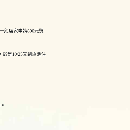
一般店家申請800元獎
是10/25又到魚池住
勵。