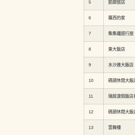
5
凱御旅店
6
蘿西的家
7
集集鐵道行旅
8
東大飯店
9
水沙連大飯店
10
碼頭休閒大飯
11
瑞居渡假飯店
12
碼頭休閒大飯
13
雲舞樓