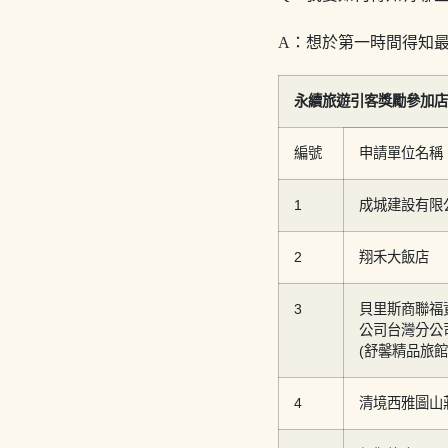
A：想於第一時間得知
永續旅遊引客獎勵參加店家
編號
申請單位名稱
1
成城建設有限
2
翔禾大飯店
3
貝里斯商聯福
公司台灣分公
(舒馨精品旅館
4
清境西雅圖山