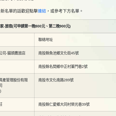
最新名單的話歡迎點擊
連結
，或參考下方名單。
-旅宿(可申請第一晚800元、第二晚900元)
聯絡地址
公司-貓頭鷹旅店
南投縣魚池鄉文化街45號
南投縣名間鄉中正村董門巷2號
資產管理股份有限
南投市文化南路289號
司
)
莊
南投縣仁愛鄉大同村榮光巷39號