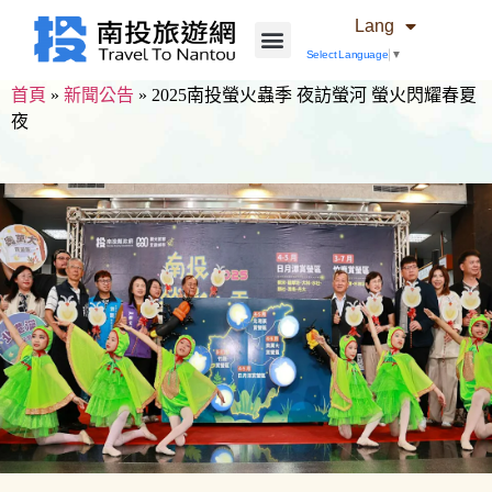
Lang
Select Language
▼
首頁
»
新聞公告
»
2025南投螢火蟲季 夜訪螢河 螢火閃耀春夏
夜