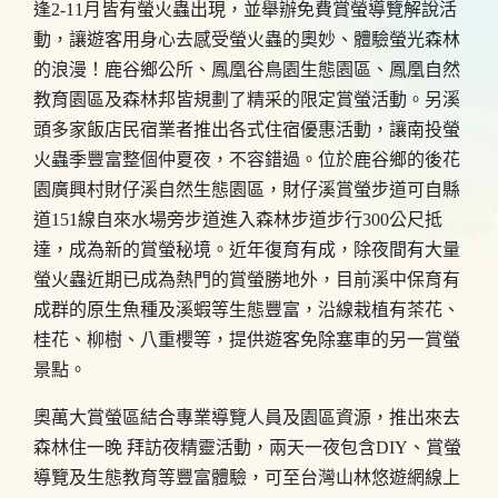
逢2-11月皆有螢火蟲出現，並舉辦免費賞螢導覽解說活
動，讓遊客用身心去感受螢火蟲的奧妙、體驗螢光森林
的浪漫！鹿谷鄉公所、鳳凰谷鳥園生態園區、鳳凰自然
教育園區及森林邦皆規劃了精采的限定賞螢活動。另溪
頭多家飯店民宿業者推出各式住宿優惠活動，讓南投螢
火蟲季豐富整個仲夏夜，不容錯過。位於鹿谷鄉的後花
園廣興村財仔溪自然生態園區，財仔溪賞螢步道可自縣
道151線自來水場旁步道進入森林步道步行300公尺抵
達
，
成為新的賞螢秘境。近年復育有成，除夜間有大量
螢火蟲近期已成為熱門的賞螢勝地外，目前溪中保育有
成群的原生魚種及溪蝦等生態豐富，沿線栽植有茶花、
桂花、柳樹、八重櫻等，提供遊客免除塞車的另一賞螢
景點。
奧萬大賞螢區結合專業導覽人員及園區資源，推出來去
森林住一晚 拜訪夜精靈活動，兩天一夜包含DIY、賞螢
導覽及生態教育等豐富體驗，可至台灣山林悠遊網線上