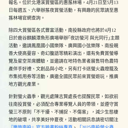
報名。位於北港溪賞螢區的惠蓀林場，4月21日至5月13
日每週五、六舉辦蓀夜賞螢活動，有興趣的民眾請至惠
蓀林場官網查詢。
除四大賞螢區各式豐富活動，南投縣政府也將於4月12
日於鹿谷麒麟潭魚形廣場舉辦｢夜訪螢河 與光同行｣主題
活動，邀請鳳凰國小國樂隊、廣興國小弦樂隊、南投親
善大使高曼容、奇幻腹語等精彩演出，還有免費賞螢導
覽及星空茶席體驗，並邀請在地特色業者展售特色農特
產伴手好禮、文創品與小吃，另有打卡送螢火蟲燈籠及
市集抵用券等活動，廣邀全國民眾前來賞螢遊玩，推廣
地方觀光產業。
針對螢火蟲季，觀光處陳志賢處長也提醒民眾，如欲前
往南投賞螢，必須配合專業導覽人員的帶領，並遵守賞
螢三不原則「不干擾、不捕捉、不傷害」，減少生態棲
地的破壞，共享美好仲夏夜，活動相關訊息請密切關注
『樂旅南投』官方臉書粉絲專頁
、
「2025南投螢火蟲