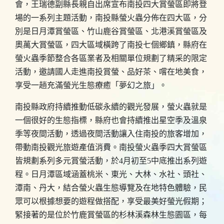
會，王瑞德副縣長親自出席宣布南投四大賞螢區即將登
場的一系列主題活動，南投縣螢火蟲分佈在四大區，分
別是日月潭賞螢區、竹山鹿谷賞螢區、北港溪賞螢區及
奧萬大賞螢區，四大區域橫跨了南投七個鄉鎮，縣府在
螢火蟲季節整合各區業者及相關單位規劃了精采的限定
活動，邀請國人走進南投賞螢、品好茶、嚐在地美食，
享受一趟充滿螢光生態療癒「夢幻之旅」。
南投縣政府持續推動低碳永續的觀光發展，螢火蟲就是
一個很好的生態指標，縣府也會持續推出星空季及溫泉
季等夜間活動，透過夜間活動讓入住南投的旅客增加，
帶動南投觀光旅遊產值消費。南投螢火蟲季四大賞螢區
皆規劃系列多元賞螢活動，於4月初至5中底推出系列遊
程。日月潭區域涵蓋桃米、東光、大林、水社、頭社、
潭南、丹大，結合螢火蟲生態導覽及在地特色體驗，民
眾可以根據想要的遊程做搭配，享受最美好螢光假期；
緊接著的是位於竹鹿賞螢區的杉林溪森林生態園區，每