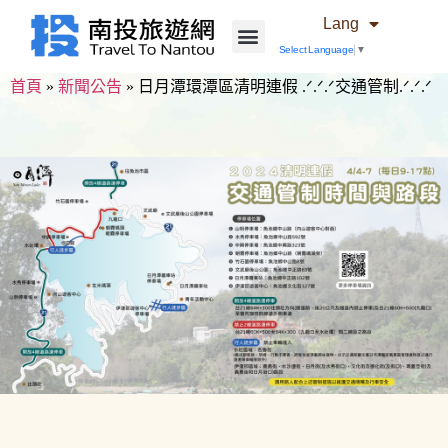
Lang
Select Language
▼
首頁
»
新聞公告
»
日月潭環潭區清明連假 .ᐟ.ᐟ.ᐟ交通管制.ᐟ.ᐟ.ᐟ