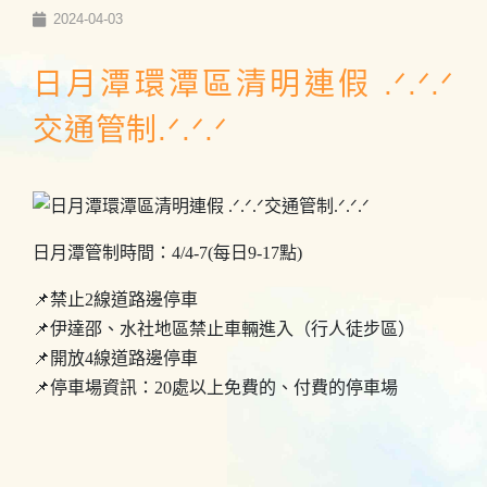
2024-04-03
日月潭環潭區清明連假 .ᐟ.ᐟ.ᐟ
交通管制.ᐟ.ᐟ.ᐟ
日月潭管制時間：4/4-7(每日9-17點)
📌禁止2線道路邊停車
📌伊達邵、水社地區禁止車輛進入（行人徒步區）
📌開放4線道路邊停車
📌停車場資訊：20處以上免費的、付費的停車場