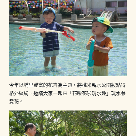
今年以埔里豐富的花卉為主題，將桃米親水公園妝點得
格外繽紛，邀請大家一起來「花啦花啦玩水趣」玩水兼
賞花。