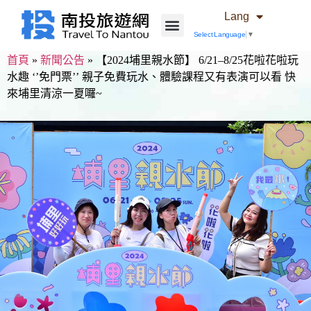
Lang
Select Language
▼
首頁
»
新聞公告
»
【2024埔里親水節】 6/21–8/25花啦花啦玩
水趣 ‘’免門票’’ 親子免費玩水、體驗課程又有表演可以看 快
來埔里清涼一夏囉~