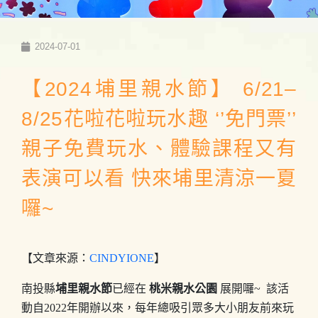
2024-07-01
【2024埔里親水節】 6/21–
8/25花啦花啦玩水趣 ‘’免門票’’
親子免費玩水、體驗課程又有
表演可以看 快來埔里清涼一夏
囉~
【文章來源：
CINDYIONE
】
南投縣
埔里親水節
已經在
桃米親水公園
展開囉~ 該活
動自2022年開辦以來，每年總吸引眾多大小朋友前來玩