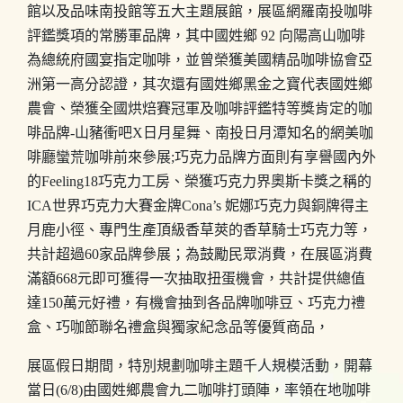
館以及品味南投館等五大主題展館，展區網羅南投咖啡
評鑑獎項的常勝軍品牌，其中國姓鄉 92 向陽高山咖啡
為總統府國宴指定咖啡，並曾榮獲美國精品咖啡協會亞
洲第一高分認證，其次還有國姓鄉黑金之寶代表國姓鄉
農會、榮獲全國烘焙賽冠軍及咖啡評鑑特等獎肯定的咖
啡品牌-山豬衝吧X日月星舞、南投日月潭知名的網美咖
啡廳蠻荒咖啡前來參展;巧克力品牌方面則有享譽國內外
的Feeling18巧克力工房、榮獲巧克力界奧斯卡獎之稱的
ICA世界巧克力大賽金牌Cona’s 妮娜巧克力與銅牌得主
月鹿小徑、專門生產頂級香草莢的香草騎士巧克力等，
共計超過60家品牌參展；為鼓勵民眾消費，在展區消費
滿額668元即可獲得一次抽取扭蛋機會，共計提供總值
達150萬元好禮，有機會抽到各品牌咖啡豆、巧克力禮
盒、巧咖節聯名禮盒與獨家紀念品等優質商品，
展區假日期間，特別規劃咖啡主題千人規模活動，開幕
當日(6/8)由國姓鄉農會九二咖啡打頭陣，率領在地咖啡