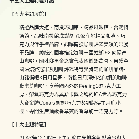
十五大主題特區介紹
【五大主題展館】
精選品牌大道、南投巧咖館、精品風味館、台灣特
選館、品味南投館:集結近70家在地精品咖啡、巧
克力與伴手禮品牌，網羅南投咖啡評鑑獎項的常勝
軍品牌，總統府國宴指定咖啡－國姓鄉 92 向陽高
山咖啡，國姓鄉黑金之寶代表國姓鄉農會、榮獲全
國烘焙賽冠軍及咖啡評鑑特等獎肯定的咖啡品牌-
山豬衝吧X日月星舞、南投日月潭知名的網美咖啡
廳蠻荒咖啡、享譽國內外的Feeling18巧克力工
房、榮獲巧克力界奧斯卡獎之稱的ICA世界巧克力
大賽金牌Cona’s 妮娜巧克力與銅牌得主月鹿小
徑、專門生產頂級香草莢的香草騎士巧克力等。
【十大主題特區】
PLAY舞台：假日下午到晚間安排各類型演出與大