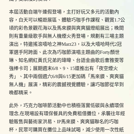
本屆活動自端午連假登場，主打好玩又多元的活動內
容，白天可以暢遊展區、體驗巧咖手作課程、觀賞1.7公
頃的彩色景觀花海以及馬來貘與爽爽貓燈組展出；晚間
則有重量級歌手與無人機煙火秀登場，規劃有三場主題
演出，特邀搖滾嘻哈之神Marz23，以及大嘻哈時代2冠
軍選手阿跨面、此次為巧咖節演唱主題曲的Forty顏世
琳、知名網紅黃氏兄弟的瑋暐、台語金曲歌后曹雅雯等
強棒卡司；展期週末6/8、9、15還推出有「夜空煙火
秀」、其中兩個週六6/8與6/15更加碼「馬來貘、爽爽貓
無人機」展演，精彩的震撼視覺體驗，讓巧咖節從早到
晚都精采。
此外，巧克力咖啡節活動中也積極落實低碳與永續環保
理念,在現場設有環保餐具的免費租借攤位，承襲往年經
驗販售與藝術家洪易、IP馬來貘、爽爽貓聯名的巧咖
杯，民眾可購買在攤位上品味試喝，減少使用一次性紙