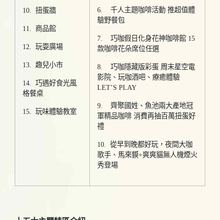
6. 千人主題咖啡活動 推超值體
10. 扭蛋牆
驗野餐包
11. 商品館
7. 巧咖假日化身花神咖啡館 15
12. 玩耍廣場
款咖啡花朵席位任選
13. 趣兒小市
8. 巧咖隱藏版彩蛋 周末星空電
影院、玩咖酒吧、療癒體驗
14. 巧遇好食光風
LET’S PLAY
格餐桌
9. 齊聚國姓、魚池兩大產地冠
15. 玩味體驗教室
軍精品咖啡 消費再抽百萬扭蛋好
禮
10. 從早到晚都好玩，夜間大咖
歌手、馬來貘+爽爽貓無人機煙火
秀登場