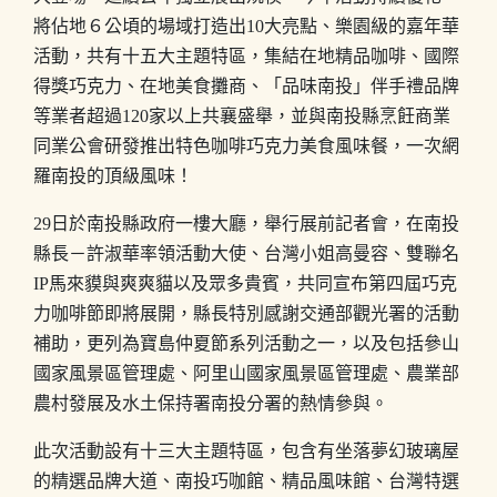
將佔地６公頃的場域打造出10大亮點、樂園級的嘉年華
活動，共有十五大主題特區，集結在地精品咖啡、國際
得獎巧克力、在地美食攤商、「品味南投」伴手禮品牌
等業者超過120家以上共襄盛舉，並與南投縣烹飪商業
同業公會研發推出特色咖啡巧克力美食風味餐，一次網
羅南投的頂級風味！
29日於南投縣政府一樓大廳，舉行展前記者會，在南投
縣長－許淑華率領活動大使、台灣小姐高曼容、雙聯名
IP馬來貘與爽爽貓以及眾多貴賓，共同宣布第四屆巧克
力咖啡節即將展開，縣長特別感謝交通部觀光署的活動
補助
，
更列為寶島仲夏節系列活動之一，以及包括參山
國家風景區管理處、阿里山國家風景區管理處、農業部
農村發展及水土保持署南投分署的熱情參與。
此次活動設有十三大主題特區，包含有坐落夢幻玻璃屋
的精選品牌大道、南投巧咖館、精品風味館、台灣特選