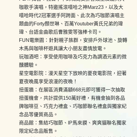
咖歌手演唱，特邀搖滾嘻哈之神Marz23，以及大
嘻哈時代2冠軍選手阿跨面、此次為巧咖節演唱主
題曲的Forty顏世琳、百萬Youtuber黃氏兄弟的瑋
瑋、台語金曲歌后曹雅雯等強棒卡司。
FUN電樂園：針對親子族群，安排戶外球池、旋轉
木馬與咖啡杯遊具讓大小朋友盡情放電。
玩咖酒吧：享受使用咖啡及巧克力為調酒元素的微
醺體驗。
星空電影院：漫天星空下放映的夏夜電影院，迎著
夏夜晚風享受浪漫的夜晚！
扭蛋牆：在展區消費滿額668元即可獲得一次抽取
扭蛋機會，共計提供150萬好禮，有機會抽到各品
牌咖啡豆、巧克力禮盒、巧咖節聯名禮盒與獨家紀
念品等優質商品。
商品館：集結巧咖節、IP馬來貘、爽爽貓聯名獨家
限定紀念品販售。