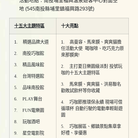
活動地點：南投埔里福興溫泉遊客中心對面空
地 (545南投縣埔里鎮福興路293號)
十五大主題特區
十大亮點
1. 精選品牌大道
1. 高曼容、馬來貘、爽爽貓擔
任活動大使 喝咖啡、吃巧克力原
2. 南投巧咖館
來那貘爽!
3. 精品風味館
2. 主打夏日樂園級派對 投號玩
咖的十五大主題特區
4. 台灣特選館
3. 馬來貘、爽爽貓、洪易聯名
5. 品味南投館
勸敗試飲杯等你收藏
6. PLAY舞台
4. 巧咖節推環保永續 現場可借
循環杯 自動行駛的電動車輕鬆遊
7. FUN電樂園
園
8. 玩咖酒吧
5. 巧咖展區、鄉鎮景點集章拿
好禮、享優惠
9. 星空電影院