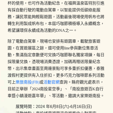
杯的使用，也可作為活動紀念，在福興溫泉區特別引進
有採自動行駛的電動自駕車，以智能提供低碳綠能服
務，讓民眾能夠輕鬆遊園，活動最後現場使用帆布也將
轉生利用製成帆布包，本屆巧咖節積極導入永續概念，
希望讓環保永續成為活動的DNA之一。
除了電動自駕車，現場也安排有遊園車，載駛旅客遊
園，在賞遊展區之餘，還可使用line參與數位集章活
動，集滿指定章數便可兌換巧咖節聯名獨家項鍊，每日
採限量兌換，憑現場消費憑證，加碼再贈送限量紀念
幣，出示集章畫面至周邊景點可享多重折扣優惠，泰雅
渡假村更提供有入住折扣，更多巧克力咖啡節系列活動
可上
樂旅南投(FB)
或
活動官網
查詢。縣府觀光處表示，
目前正舉辦「2024南投星空季」、「南投旅遊百K自行
車暨小鎮漫遊嘉年華」、等活動，邀請大家樂遊南投。
展覽時間：2024 年6月8日(六)-6月16日(日)