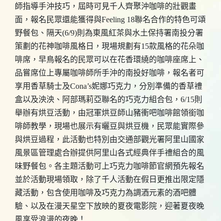
師指導手沖技巧，屆時可見千人齊聚沖咖啡的壯觀畫
面，報名民眾還能獲得與Feeling 18聯名合作的特色可頌
野餐包、隔天(6/9)則為東風紅茶與水土保持署南投分署
策劃的花神咖啡風格日，現場規劃有15款風格的花朵咖
啡席，早鳥報名的民眾可以在花香環繞的咖啡座席上、
品嘗席位上專屬咖啡師所手沖的南投好咖啡，報名者可
享用香草騎士及Cona’s妮娜巧克力，分別準備的香草禮
盒以及泱泱、阿部瑪莉亞聯名的巧克力組合包，6/15則
舉辦有烘豆活動，由冠軍烘豆師山豬衝吧咖啡館領銜咖
啡師教學，現場也展示有曬豆與烘豆機，民眾能實際參
與烘豆過程，此活動也特別由交通部觀光署阿里山國家
風景區管理處合辦提供阿里山各式經典伴手禮組合的風
味野餐包。各主題活動可上巧克力咖啡節官網預先報名
並於活動現場領取，除了千人活動在假日更推出限定隱
藏活動，包含使用咖啡及巧克力為調酒元素的酒吧體
驗、以及在漫天星空下放映的夏夜電影院，迎著夏夜晚
風享受浪漫的夜晚！