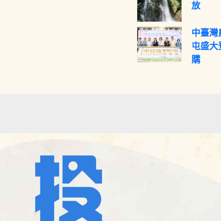
放
中臺灣
屯盛大
購