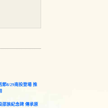
節8/29南投登場 推
用
設邵族紀念碑 傳承原