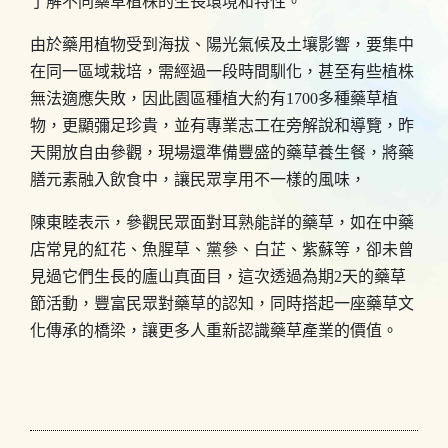
了解不同藥草植株的生長環境和特性。
由於藥用植物受到海拔、陽光氣候及土壤影響，要集中
在同一區域栽培，需經過一段時間馴化，甚至有些植株
無法適應失敗，因此園區種植大約有1700多種藥草植
物，更顯彌足珍貴，並有專業志工在旁解說和導覽，昨
天開放自由參觀，現場還準備豐盛的藥草養生餐，將藥
膳元素融入飲食中，讓民眾享用不一樣的風味，
陳東睦表示，參觀民眾面對耳熟能詳的藥草，如在中藥
店常見的紅花、魚腥草、黨參、白芷、紫蘇等，卻未曾
見過它們生長的廬山真面目，這次透過為期2天的藥草
節活動，豐富民眾對藥草的認知，同時搭起一座藥草文
化傳承的橋梁，讓更多人重新認識藥草產業的價值。