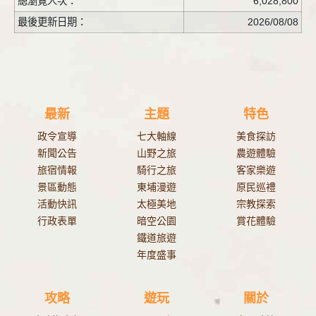
總瀏覽人次：
6,028,800
最後更新日期：
2026/08/08
最新
主題
特色
政令宣導
七大軸線
美食探訪
新聞公告
山野之旅
農遊體驗
旅宿情報
騎行之旅
客家樂遊
景區動態
東埔漫遊
原民巡禮
活動快訊
太極美地
宗教探索
行政表單
暗空公園
賞花體驗
鐵道旅遊
年度盛事
攻略
遊玩
關於