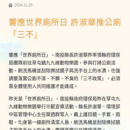
2024-11-20
響應世界廁所日 許淑華推公廁
「三不」
響應「世界廁所日」，南投縣長許淑華昨率領縣府環保
局團隊前往草屯鎮九九峰動物樂園，參與打掃公廁活
動，刷洗馬桶並刮除擦拭鏡子與洗手台上的水漬，也強
調要落實公廁不濕、不髒、不臭的「三不政策」，必須
靠全體使用人共同維護才能達成。
昨天是「世界廁所日」，南投縣政府環保局昨在草屯九
九峰動物樂園舉行示範宣導活動，縣長許淑華、環境部
中區管理中心主任葉迺群等人，戴上護目鏡、手套、雨
鞋，化身第一線廁所清潔人員，刷洗馬桶並刮除擦拭鏡