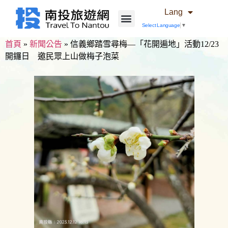
Lang
Select Language
▼
首頁
»
新聞公告
»
信義鄉踏雪尋梅—「花開遍地」活動12/23
開鑼日 邀民眾上山做梅子泡菜