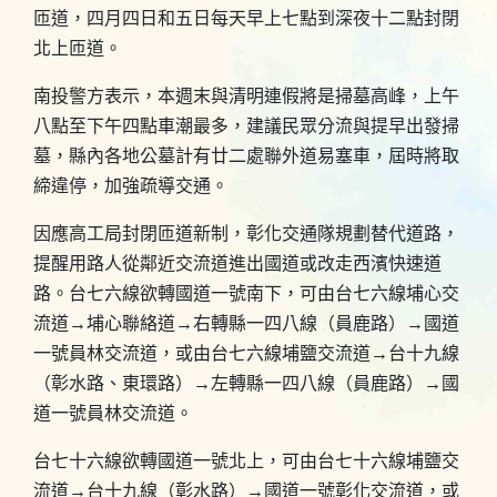
匝道，四月四日和五日每天早上七點到深夜十二點封閉
北上匝道。
南投警方表示，本週末與清明連假將是掃墓高峰，上午
八點至下午四點車潮最多，建議民眾分流與提早出發掃
墓，縣內各地公墓計有廿二處聯外道易塞車，屆時將取
締違停，加強疏導交通。
因應高工局封閉匝道新制，彰化交通隊規劃替代道路，
提醒用路人從鄰近交流道進出國道或改走西濱快速道
路。台七六線欲轉國道一號南下，可由台七六線埔心交
流道→埔心聯絡道→右轉縣一四八線（員鹿路）→國道
一號員林交流道，或由台七六線埔鹽交流道→台十九線
（彰水路、東環路）→左轉縣一四八線（員鹿路）→國
道一號員林交流道。
台七十六線欲轉國道一號北上，可由台七十六線埔鹽交
流道→台十九線（彰水路）→國道一號彰化交流道，或