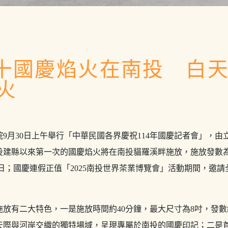
雙十國慶焰火在南投 白
火
9月30日上午舉行「中華民國各界慶祝114年國慶記者會」，由
投建縣以來第一次的國慶焰火將在南投貓羅溪畔施放，施放發數為
家生日；國慶連假正值「2025南投世界茶業博覽會」活動期間，邀
放有二大特色，一是施放時間約40分鐘，最大尺寸為8吋，發數總計
由天際與河岸交織的獨特場域，呈現專屬於南投的國慶印記；二是