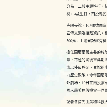
分為十二段主題進行，
祝114歲生日，南投縣
許縣長說，10月9號國
宣傳交通及接駁資訊，
500元，上網登記就有
擔任國慶慶籌主委的韓
息，花蓮的災後重建期
節以外最熱鬧、喜悅的
向歷史致敬。今年國慶
外劇場、10日在南投貓
國人藉著連假機會一同
記者會首先由美和科技