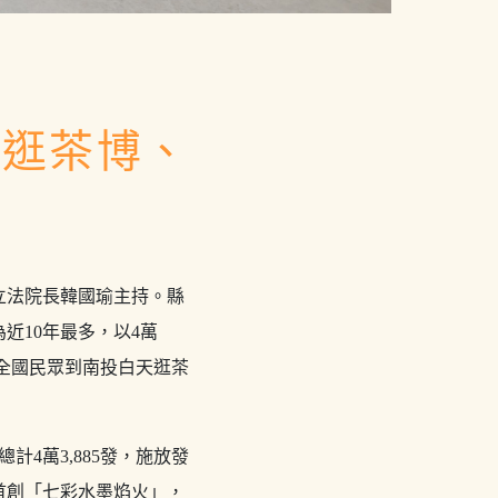
天逛茶博、
立法院長韓國瑜主持。縣
近10年最多，以4萬
請全國民眾到南投白天逛茶
4萬3,885發，施放發
首創「七彩水墨焰火」，