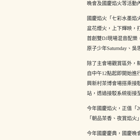
晚會及國慶焰火等活動
國慶焰火「七彩水墨焰
盆花煙火，上下輝映，
首創雙DJ現場混音配樂，
原子少年Saturnday
除了主會場觀賞區外，
自中午12點起即開始進
興新村茶博會場搭乘接
站，透過接駁系統銜接
今年國慶焰火，正值「2
「朝品茶香、夜賞焰火」
今年國慶慶典，國慶晚會