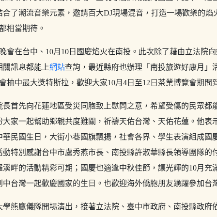
結合了潮流音樂元素，邀請百大DJ現場混音，打造一場歡樂的焰
民都相當期待。
慶晚會在台中、10月10日國慶焰火在南投。此次除了藉由立法院
相關訊息都能上
網站
查詢，最近縣府也辦理「南投旅遊好康月」
機會抽中最大獎特斯拉，歡迎大家10月4日至12日茶業博覽會期間
院長首先向花蓮地區受災同胞致上慰問之意，希望受傷的民眾都
盼大家一起幫助鄉親共度難關，祈禱天佑台灣、天佑花蓮。他表
中華民國生日，大街小巷國旗飄揚，社會各界、學生表演組成國
活動特別感謝台中市盧秀燕市長、南投縣許淑華縣長領導團隊的付
羅溪畔的活動精彩可期；國慶也適逢中秋佳節，讓光輝的10月充
到中台灣一起歡慶國家的生日。也歡迎海外僑胞朋友踴躍參加台
大學熊鷹儀隊開場演出，接著立法院、臺中市政府、南投縣政府