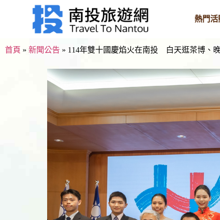
熱門活
首頁
»
新聞公告
»
114年雙十國慶焰火在南投 白天逛茶博、