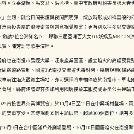
內容。立委游顥、馬文君、洪孟楷、臺中市政府副秘書長張大春
火」主題，融合日間彩煙與夜間照明彈，綻放時形成如祥雲般的
打造南投專屬的浪漫奇景與創意視覺饗宴；更有別以往多以交響
邀請2位台灣知名DJ：蟬聯三屆亞洲百大女DJ-妖嬌及MR.GI
、吳思賢、陳芳語等歌手演唱。
縣府也在南投市易經大學、旺來產業園區，設立焰火的高處觀賞
行周邊道路管制、國道3號南投交流道也將封閉。縣府規劃6條路
駁車前往焰火觀賞主場地，亦可選擇將車輛停放於南投市、草屯
至會場，縣府建議遊客多加利用國慶接駁車服務或乘坐公共運輸
025南投世界茶業博覽會」於10月4日至12日在中興新村登場，
的雙重享受。茶博規劃35個主題展館、超過300個攤位，還有
10月9日在台中圓滿戶外劇場登場、10月10日國慶焰火在南投