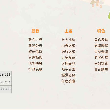
最新
主題
特色
政令宣導
七大軸線
美食探訪
新聞公告
山野之旅
農遊體驗
旅宿情報
騎行之旅
客家樂遊
景區動態
東埔漫遊
原民巡禮
活動快訊
太極美地
宗教探索
行政表單
暗空公園
賞花體驗
39,611
鐵道旅遊
年度盛事
28,797
/08/06