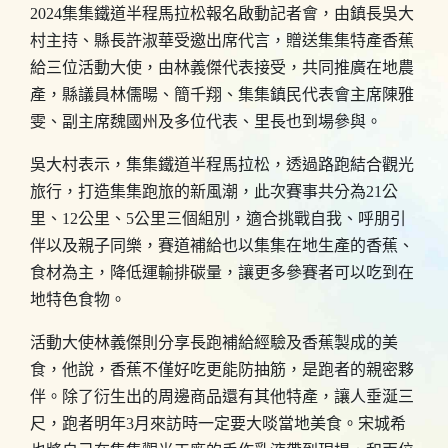
2024集集鐵道半程馬拉松報名啟動記者會，由鎮長吳大
村主持、縣長許淑華受邀出席代言，贈送集集特產香蕉
給三位活動大使，由林義傑代表接受，共同推廣在地農
產，縣議員林儒暘、簡千翔、集集鎮民代表會主席陳雅
雯、副主席魏國州及多位代表、里長也到場參與。
吳大村表示，集集鐵道半程馬拉松，透過路跑結合觀光
旅行，打造集集跑旅的新風潮，此次賽事共分為21公
里、12公里、5公里三個組別，適合挑戰自我、呼朋引
伴以及親子同樂，賽道補給也以集集在地生產的香蕉、
食材為主，降低運輸排碳量，讓更多參賽者可以吃到在
地特色食物。
活動大使林義傑則分享長跑補給經驗及香蕉製成的美
食，他說，香蕉不僅好吃更能防抽筋，是跑者的親密夥
伴。除了衍生出的周邊商品還有其他特產，讓人垂涎三
尺，跑者明年3月來訪時一定要大啖當地美食。宋城希