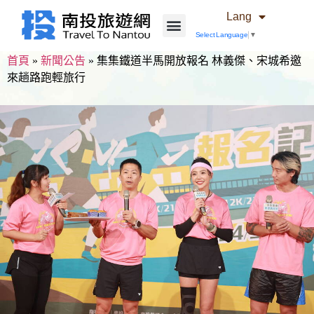
Lang
Select Language
▼
首頁
»
新聞公告
»
集集鐵道半馬開放報名 林義傑、宋城希邀
來趟路跑輕旅行