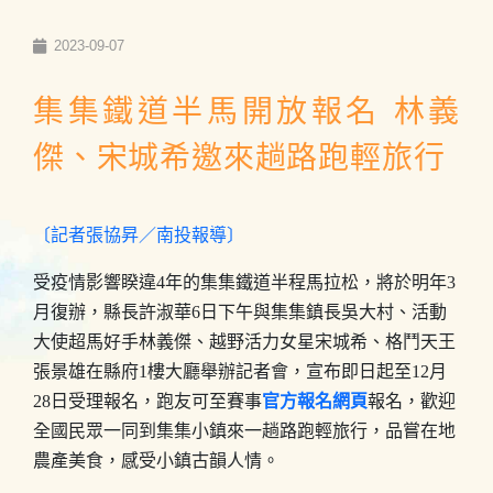
2023-09-07
集集鐵道半馬開放報名 林義
傑、宋城希邀來趟路跑輕旅行
〔記者張協昇／南投報導〕
受疫情影響睽違4年的集集鐵道半程馬拉松，將於明年3
月復辦，縣長許淑華6日下午與集集鎮長吳大村、活動
大使超馬好手林義傑、越野活力女星宋城希、格鬥天王
張景雄在縣府1樓大廳舉辦記者會，宣布即日起至12月
28日受理報名，跑友可至賽事
官方報名網頁
報名，歡迎
全國民眾一同到集集小鎮來一趟路跑輕旅行，品嘗在地
農產美食，感受小鎮古韻人情。