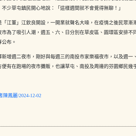
，不少草屯鎮民開心地說：「這樣週間就不會覺得無聊！」
是「江董」江欽良開設，一開業就聲名大噪，在疫情之後民眾漸
夜市為了吸引人潮，週五、六、日分別在草皮區、圓環區安排不
專公布。
擇新增週二夜市，剛好與每週三的南投市家樂福夜市，以及週一
方便有在跑場的夜市攤販，也讓草屯、南投及周邊的芬園鄉民幾
鳳麗/2024-12-02