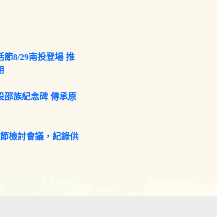
節8/29南投登場 推
用
設邵族紀念碑 傳承原
咖節檢討會議，紀錄供