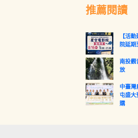
推薦閱讀
【活動
院延期至
南投觀
放
中臺灣
屯盛大
購