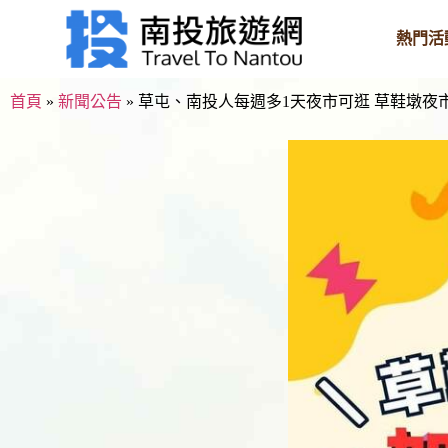
熱門活
首頁
»
新聞公告
»
草屯、南投人每週多1天夜市可逛 草鞋墩夜