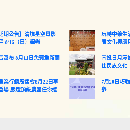
延期公告】清境星空電影
玩轉中藥生活
 8/16（日）舉辦
廣文化與應
音瀑布 8月11日免費重新開
南投日月潭
住民族文化
農業行銷展售會8月22日草
7月20日巧
登場 嚴選頂級農產任你選
參