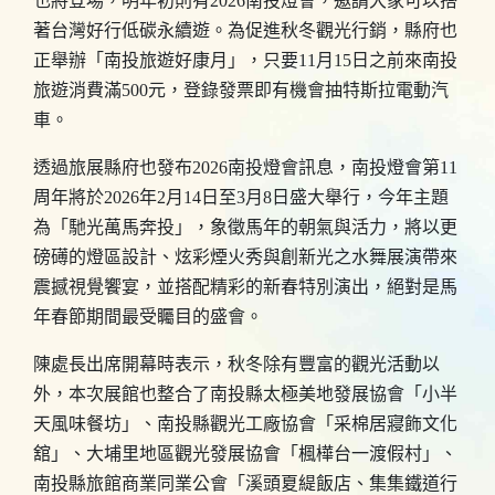
也將登場，明年初則有2026南投燈會，邀請大家可以搭
著台灣好行低碳永續遊。為促進秋冬觀光行銷，縣府也
正舉辦「南投旅遊好康月」，只要11月15日之前來南投
旅遊消費滿500元，登錄發票即有機會抽特斯拉電動汽
車。
透過旅展縣府也發布2026南投燈會訊息，南投燈會第11
周年將於2026年2月14日至3月8日盛大舉行，今年主題
為「馳光萬馬奔投」，象徵馬年的朝氣與活力，將以更
磅礡的燈區設計、炫彩煙火秀與創新光之水舞展演帶來
震撼視覺饗宴，並搭配精彩的新春特別演出，絕對是馬
年春節期間最受矚目的盛會。
陳處長出席開幕時表示，秋冬除有豐富的觀光活動以
外，本次展館也整合了南投縣太極美地發展協會「小半
天風味餐坊」、南投縣觀光工廠協會「采棉居寢飾文化
舘」、大埔里地區觀光發展協會「楓樺台一渡假村」、
南投縣旅館商業同業公會「溪頭夏緹飯店、集集鐵道行