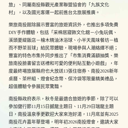
旅」、同屬南投縣觀光產業聯盟協會的「九族文化
村」，以及國光客運一起前進台北旅展推廣。
樂旅南投館除展示豐富的旅遊資訊外，也推出多項免費
DIY手作體驗，包括「采棉居寢飾文化舘－小兔玩偶、
溪頭夏緹飯店－檜木精油沐浴球、小半天風味餐坊－植
而不野茶苔球」給民眾體驗，現場參與人潮絡繹不絕；
豐富的特色市集外同步推出了「市集消費滿額抽獎、樂
旅南投臉書留言送禮和可愛的便利貼互動小遊戲」，年
度最終場旅展縣府也大放送13張住宿券、南投2026新年
桌曆、茶杯組、燈會紀念幣、保冷袋等限量精美禮品，
超值體驗令參展民眾驚豔。
南投縣政府表示，秋冬是最適合旅遊的季節，除了可以
參加健行節11月15日撼龍主題日、11月29日瑞龍主題
日，南投溫泉季更歡迎大家來泡好湯，11月底並有2025
南投花卉嘉年華登場，明年初2026南投燈會，邀請大家