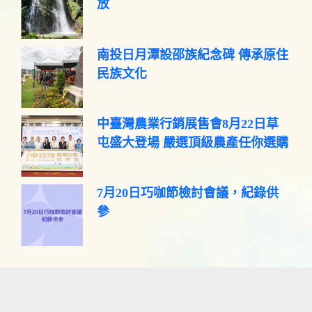
放
南投日月潭設邵族紀念碑 傳承原住
民族文化
中臺灣農業行銷展售會8月22日草
屯盛大登場 嚴選頂級農產任你選購
7月20日巧咖節檢討會議，紀錄供
參