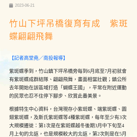
2023-06-21
竹山下坪吊橋復育有成 紫斑
蝶翩翩飛舞
【記者高堂堯／南投報導】
紫斑蝶季到，竹山鎮下坪吊橋旁每到6月底至7月初就會
有紫斑蝶成群結隊、翩翩飛舞，畫面相當壯觀；鎮公所
去年開始在該區域打造「蝴蝶王國」，平常在附近運動
的民眾也忍不住停下腳步、欣賞此番美景。
根據特生中心資料，台灣現存小紫斑蝶、端紫斑蝶、圓
翅紫斑蝶，及斯氏紫斑蝶等4種紫斑蝶，每年至少有3次
大規模遷徙：第1次是在紫斑蝶越冬後期3月中下旬至4
月上旬的北返，也是規模較大的北返，第2次則是在5月