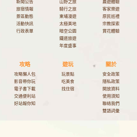
新聞公告
山野之旅
農遊體驗
旅宿情報
騎行之旅
客家樂遊
景區動態
東埔漫遊
原民巡禮
活動快訊
太極美地
宗教探索
行政表單
暗空公園
賞花體驗
鐵道旅遊
年度盛事
攻略
遊玩
關於
攻略懶人包
玩景點
安全政策
影音帶你玩
吃美食
隱私政策
電子書下載
找住宿
開放資料
交通便利站
使用須知
好站報你知
聯絡我們
雙語詞彙