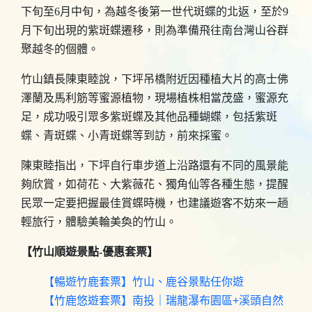
下旬至6月中旬，為越冬後第一世代斑蝶的北返，至於9
月下旬出現的紫斑蝶遷移，則為準備飛往南台灣山谷群
聚越冬的個體。
竹山鎮長陳東睦說，下坪吊橋附近因種植大片的高士佛
澤蘭及馬利筋等蜜源植物，現場植株相當茂盛，蜜源充
足，成功吸引眾多紫斑蝶及其他品種蝴蝶，包括紫斑
蝶、青斑蝶、小青斑蝶等到訪，前來採蜜。
陳東睦指出，下坪自行車步道上沿路還有不同的風景能
夠欣賞，如荷花、大紫薇花、獨角仙等各種生態，提醒
民眾一定要把握最佳賞蝶時機，也建議遊客不妨來一趟
輕旅行，體驗美輪美奐的竹山。
【竹山順遊景點-優惠套票】
【暢遊竹鹿套票】竹山、鹿谷景點任你遊
【竹鹿悠遊套票】南投｜瑞龍瀑布園區+溪頭自然