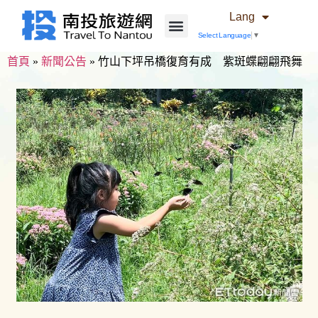
Lang
Select Language
▼
首頁
»
新聞公告
»
竹山下坪吊橋復育有成 紫斑蝶翩翩飛舞