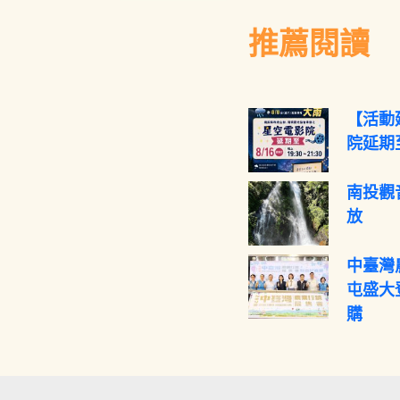
推薦閱讀
【活動
院延期至
南投觀
放
中臺灣
屯盛大
購