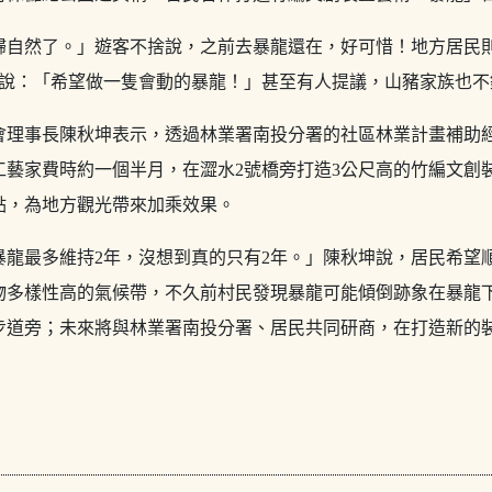
歸自然了。」遊客不捨說，之前去暴龍還在，好可惜！地方居民
想說：「希望做一隻會動的暴龍！」甚至有人提議，山豬家族也不
會理事長陳秋坤表示，透過林業署南投分署的社區林業計畫補助
工藝家費時約一個半月，在澀水2號橋旁打造3公尺高的竹編文創
點，為地方觀光帶來加乘效果。
暴龍最多維持2年，沒想到真的只有2年。」陳秋坤說，居民希望
物多樣性高的氣候帶，不久前村民發現暴龍可能傾倒跡象在暴龍
步道旁；未來將與林業署南投分署、居民共同研商，在打造新的