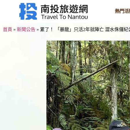
熱門活
首頁
»
新聞公告
»
累了！ 「暴龍」只活2年就陣亡 澀水侏儸