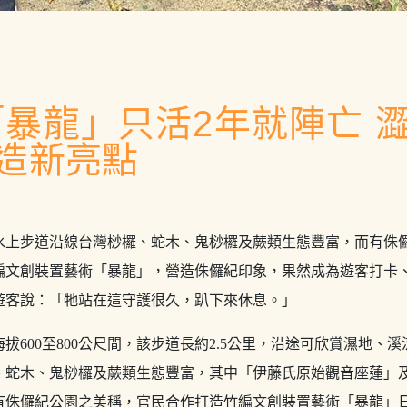
「暴龍」只活2年就陣亡 
造新亮點
水上步道沿線台灣桫欏、蛇木、鬼桫欏及蕨類生態豐富，而有侏
編文創裝置藝術「暴龍」，營造侏儸紀印象，果然成為遊客打卡
遊客說：「牠站在這守護很久，趴下來休息。」
拔600至800公尺間，該步道長約2.5公里，沿途可欣賞濕地、
、蛇木、鬼桫欏及蕨類生態豐富，其中「伊藤氏原始觀音座蓮」
有侏儸紀公園之美稱，官民合作打造竹編文創裝置藝術「暴龍」