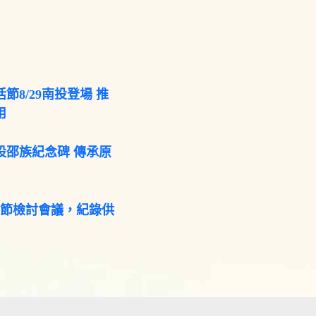
節8/29南投登場 推
用
設邵族紀念碑 傳承原
咖節檢討會議，紀錄供