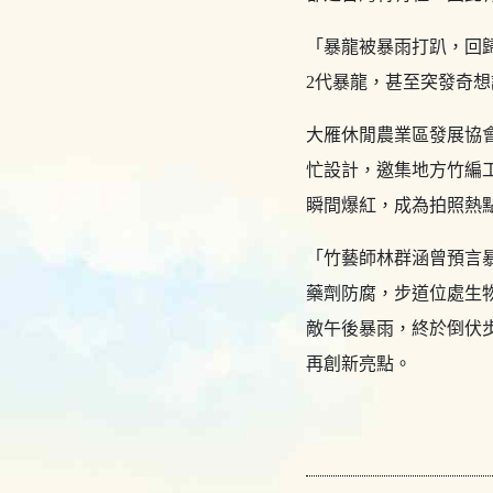
「暴龍被暴雨打趴，回
2代暴龍，甚至突發奇
大雁休閒農業區發展協
忙設計，邀集地方竹編
瞬間爆紅，成為拍照熱
「竹藝師林群涵曾預言
藥劑防腐，步道位處生
敵午後暴雨，終於倒伏
再創新亮點。