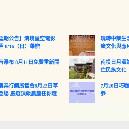
延期公告】清境星空電影
玩轉中藥生活
 8/16（日）舉辦
廣文化與應
音瀑布 8月11日免費重新開
南投日月潭
住民族文化
農業行銷展售會8月22日草
7月20日巧
登場 嚴選頂級農產任你選
參