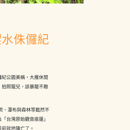
澀水侏儸紀
儸紀公園美稱，大雁休閒
、拍照寵兒，該暴龍不敵
溪流、瀑布與森林等截然不
及「台灣原始觀音座蓮」
日前就地陣亡了。