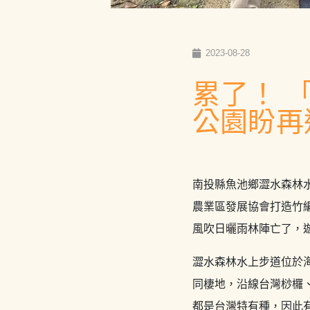
2023-08-28
累了！ 
公園盼再
南投縣魚池鄉澀水森林
農業區發展協會打造竹
風吹日曬雨林陣亡了，
澀水森林水上步道位於海
同棲地，沿線台灣桫欏
都是台灣特有種，因此