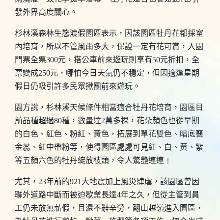
發外界高度關心。
杉林溪森林生態渡假園區表示，因該園區牡丹花都採室
內培育，所以不管風雨多大，保證一定有花可賞，入園
門票全票300元，搭公車前來遊玩則享有50元折扣，全
票變成250元，哪怕今日天氣仍不穩定，但因適逢星期
假日仍吸引許多民眾揪團前來遊玩。
園方說，杉林溪天候條件相當適合牡丹花培育，園區目
前品種超過80種，數量達2萬多棵，花朵顏色也從早期
的白色、紅色、粉紅、黃色，拓展到單花雙色、暗底襄
金蕊、紅中帶粉等，使得園區處處可見紅、白、黃、紫
等五顏六色的牡丹綻放枝頭，令人驚艷連連﹗
尤其，23年前的921大地震加上風災肆虐，該園區曾因
聯外道路中斷而被迫歇業長達4年之久，但從主管到員
工仍未放無薪假，且還不辭辛勞，翻山越嶺進入園區，