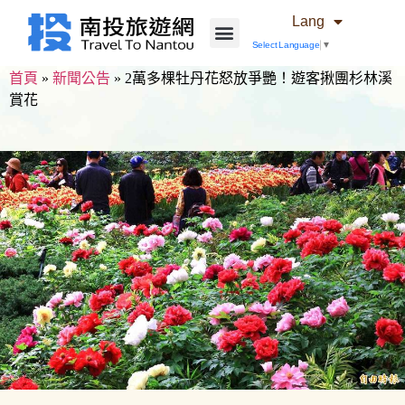
Lang
Select Language
▼
首頁
»
新聞公告
»
2萬多棵牡丹花怒放爭艷！遊客揪團杉林溪
賞花