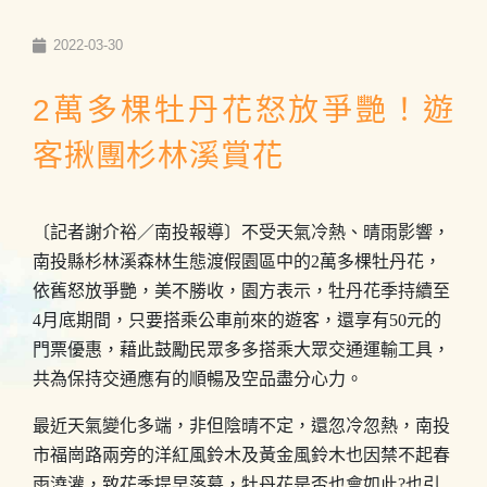
2022-03-30
2萬多棵牡丹花怒放爭艷！遊
客揪團杉林溪賞花
〔記者謝介裕／南投報導〕不受天氣冷熱、晴雨影響，
南投縣杉林溪森林生態渡假園區中的2萬多棵牡丹花，
依舊怒放爭艷，美不勝收，園方表示，牡丹花季持續至
4月底期間，只要搭乘公車前來的遊客，還享有50元的
門票優惠，藉此鼓勵民眾多多搭乘大眾交通運輸工具，
共為保持交通應有的順暢及空品盡分心力。
最近天氣變化多端，非但陰晴不定，還忽冷忽熱，南投
市福崗路兩旁的洋紅風鈴木及黃金風鈴木也因禁不起春
雨澆灌，致花季提早落幕，牡丹花是否也會如此?也引