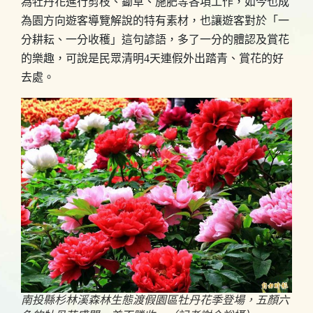
為牡丹花進行剪枝、鋤草、施肥等各項工作，如今也成
為園方向遊客導覽解說的特有素材，也讓遊客對於「一
分耕耘、一分收穫」這句諺語，多了一分的體認及賞花
的樂趣，可說是民眾清明4天連假外出踏青、賞花的好
去處。
南投縣杉林溪森林生態渡假園區牡丹花季登場，五顏六