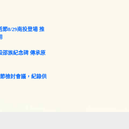
節8/29南投登場 推
用
設邵族紀念碑 傳承原
咖節檢討會議，紀錄供