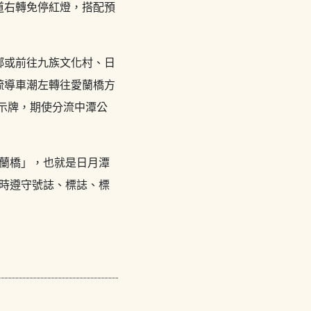
道右轉免停紅燈，搭配預
鄉或前往九族文化村、日
疏導車潮左轉往愛蘭橋方
標示牌，期使分流中潭公
愛蘭橋」，也就是日月潭
同時遵守號誌、標誌、標