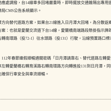
動應處調撥，台14線車多回堵嚴重時，即時擺放交通錐隔出專用
局CMS公告系統顯示。
潭方向替代道路方案，如果台21線進入日月潭大回堵，為分散返
方案：也就是愛蘭交流道下台14線，愛蘭橋南端路段懸掛指示牌
轉南環路（投72-1）往水頭路（投131）行駛，沿線預置路口
，112年春節連假順暢通關密碼「日月潭請靠右、替代道路左轉
車左轉愛蘭橋右轉育溪路右轉南環路方向轉進投131到日月潭，
能確保行車安全與車流順暢。