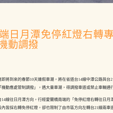
南端日月潭免停紅燈右轉
機動調撥
即將到來的春節10天連假車潮，將在省道台14線中潭公路與台2
「機動應處管制調撥」，遇大量車潮，得調撥車道或禁止車輛通
台14線往日月潭方向，行經愛蘭橋南端的「免停紅燈右轉往日月
段內皆採右轉免停紅燈，卻也限制了由市區方向左轉台21線兩車