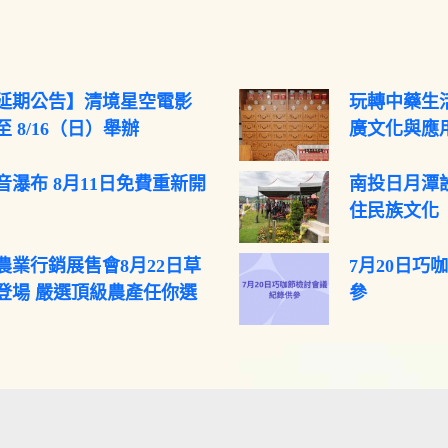
延期公告】清境星空電影
玩轉中藥生活
 8/16（日）舉辦
廣文化與應
音瀑布 8月11日免費重新開
南投日月潭
住民族文化
農業行銷展售會8月22日草
7月20日巧
登場 嚴選頂級農產任你選
參