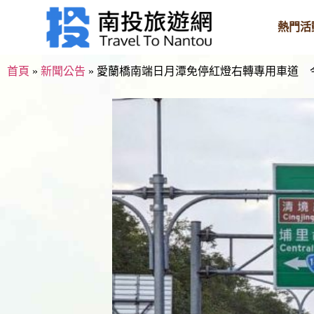
熱門活
首頁
»
新聞公告
»
愛蘭橋南端日月潭免停紅燈右轉專用車道 