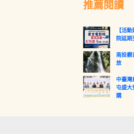
推薦閱讀
【活動
院延期至
南投觀
放
中臺灣
屯盛大
購