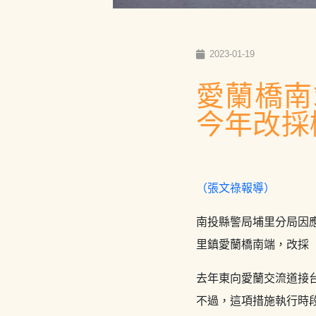
2023-01-19
愛蘭橋
今年改採
（張文祿報導）
南投縣警局埔里分局因應
里鎮愛蘭橋南端，改採
去年東向愛蘭交流道接
不過，這項措施執行時