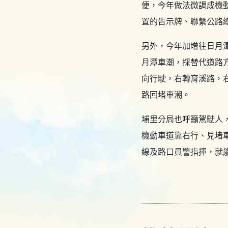
便，今年做法微調成機
置的告示牌、聯繫公路總
另外，今年加增往日月
月潭車潮，採替代道路
向行駛，右轉育溪路，右
路回堵車潮。
埔里分局也呼籲駕駛人
機動車道靠右行、見堵
線及路口員警指揮，就