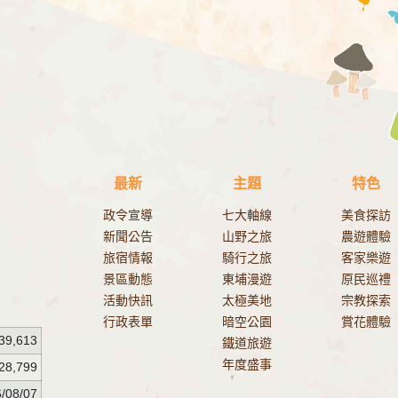
最新
主題
特色
政令宣導
七大軸線
美食探訪
新聞公告
山野之旅
農遊體驗
旅宿情報
騎行之旅
客家樂遊
景區動態
東埔漫遊
原民巡禮
活動快訊
太極美地
宗教探索
行政表單
暗空公園
賞花體驗
39,613
鐵道旅遊
年度盛事
28,799
/08/07