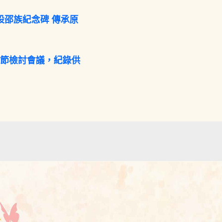
設邵族紀念碑 傳承原
咖節檢討會議，紀錄供