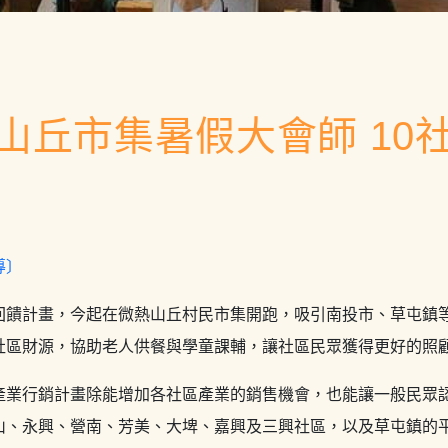
山丘市集暑假大會師 10
導〕
回饋計畫，今起在微熱山丘村民市集開跑，吸引南投市、草屯鎮等
社區財源，協助老人供餐與學童課輔，讓社區民眾獲得更好的照
產業行銷計畫除能增加各社區產業的銷售機會，也能讓一般民眾
山、永興、營南、芳美、大埤、嘉興及三興社區，以及草屯鎮的