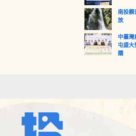
南投觀
放
中臺灣
屯盛大
購