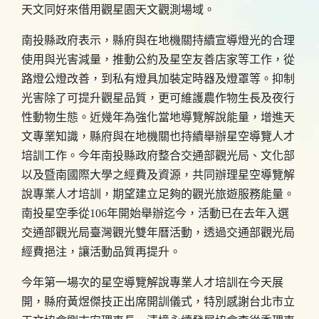
天文同好來借用觀星園天文觀測場域。
南投縣政府表示，縣府與在地機關持續宣導燈光的合理
使用與光害減量，推動公約及星空友善店家等工作，從
路燈公燈改善，到私有燈具加裝定時器及燈罩等。抑制
光害除了可提升觀星品質，更可維護農作物生長及夜行
性動物生態。近幾年為強化當地導覽解說能量，增進天
文專業知識，縣府與在地機關也持續舉辦星空導覽人才
培訓工作。今年南投縣政府整合交通部觀光局、文化部
以及暨南國際大學之經費及資源，共同辦理星空導覽解
說專業人才培訓，期望建立足夠的觀光旅遊服務能量。
南投星空季從106年開始舉辦迄今，活動已在去年入選
交通部觀光局臺灣觀光雙年曆活動，透過交通部觀光局
經費挹注，讓活動品質再提升。
今年第一場次的星空導覽解說專業人才培訓在今天展
開，縣府黃煜傑技正出席開訓儀式，特別感謝台北市立