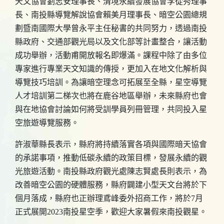
天文協會劉志安理事長、清境永續發展協會李從秀理事
長、南投縣導覽解說協會賴美月理事長、暗空公園總規
劃暨南國際大學曾永平主任秘書的共同努力，透過南投
縣政府、交通部觀光局以及文化部等計畫整合，讓活動
成功舉辦，活動甫開放報名即爆滿。課程中除了由多位
專家進行專業天文知識的傳授，更加入在地文化解析與
導覽技巧培訓。為讓暗空理念可拓展至全縣，星空導覽
人才培訓第二梯次也將在鹿谷地區舉辦，未來縣府也會
與在地協會討論如何將受訓學員列冊管理，共同投入星
空旅遊導覽服務。
許淑華縣長表示，縣府將持續落實各項與國際暗天協會
的承諾事項，推動低碳永續的政策目標，發展永續的觀
光旅遊活動。南投縣政府觀光處陳志賢處長則表示，為
改善暗空公園的硬體服務，縣府闢建小型天文台將於下
個月落成，縣府也正辦理鳶峰委外招商工作，將於7月
正式展開2023南投星空季，歡迎大家暑假來南投觀星。