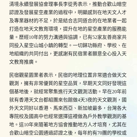
清境永續發展協會理事長李從秀表示，推動合歡山暗空
認證及發展星空產業的過程中，明顯感到在地天文人才
及專業器材的不足，於是結合志同道合的在地業者一起
打造在地天文教育環境，提升在地的星空產業的服務能
量。歷經10年的努力溝通與協調，已有52家友善商家共
同投入星空山城小鎮的轉型。一切歸功縣府、學校、在
地組織的共同付出，更感謝有民宿業者願意全心投入天
文教育推廣。
民宿觀星園業者表示，民宿的地理位置非常適合做天文
觀測，擁有非常優質的星空品質，早期天文同好發現這
個基地後，就經常聚集進行天文觀測活動。早在20年前
就有香港天文台都組團來包館做4天3夜的天文觀測，國
外天文同好以香港、馬來西亞、新加坡最多，台灣各大
專院校及國高中也經常選擇這裡做為戶外教學觀測的基
地。這10年來隨著地方協會推動地方人才培育，尤其在
合歡山暗空公園通過認證之後，每年約有70團的學校或