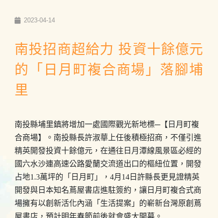
2023-04-14
南投招商超給力 投資十餘億元
的「日月町複合商場」落腳埔
里
南投縣埔里鎮將增加一處國際觀光新地標─【日月町複
合商場】。南投縣長許淑華上任後積極招商，不僅引進
精英開發投資十餘億元，在通往日月潭線風景區必經的
國六水沙連高速公路愛蘭交流道出口的樞紐位置，開發
占地1.3萬坪的「日月町」，4月14日許縣長更見證精英
開發與日本知名蔦屋書店進駐簽約，讓日月町複合式商
場擁有以創新活化內涵「生活提案」的嶄新台灣原創蔦
屋書店，預計明年春節前後就會盛大開幕。