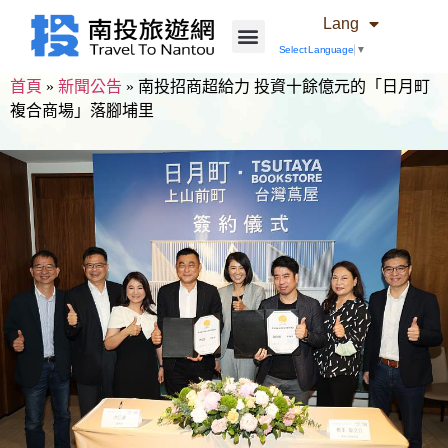
Lang
Select Language
▼
首頁
»
新聞公告
»
南投招商超給力 投資十餘億元的「日月町
複合商場」落腳埔里