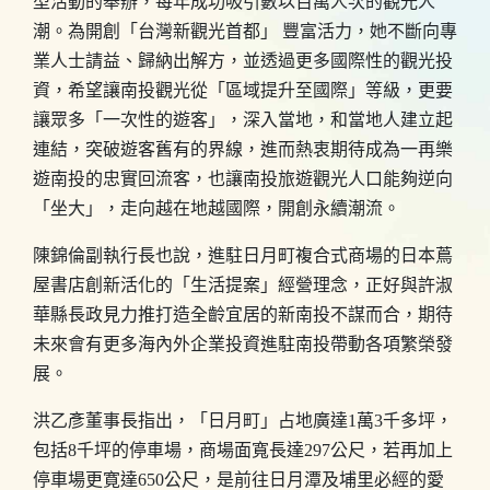
型活動的舉辦，每年成功吸引數以百萬人次的觀光人
潮。為開創「台灣新觀光首都」 豐富活力，她不斷向專
業人士請益、歸納出解方，並透過更多國際性的觀光投
資，希望讓南投觀光從「區域提升至國際」等級，更要
讓眾多「一次性的遊客」，深入當地，和當地人建立起
連結，突破遊客舊有的界線，進而熱衷期待成為一再樂
遊南投的忠實回流客，也讓南投旅遊觀光人口能夠逆向
「坐大」，走向越在地越國際，開創永續潮流。
陳錦倫副執行長也說，進駐日月町複合式商場的日本蔦
屋書店創新活化的「生活提案」經營理念，正好與許淑
華縣長政見力推打造全齡宜居的新南投不謀而合，期待
未來會有更多海內外企業投資進駐南投帶動各項繁榮發
展。
洪乙彥董事長指出，「日月町」占地廣達1萬3千多坪，
包括8千坪的停車場，商場面寬長達297公尺，若再加上
停車場更寛達650公尺，是前往日月潭及埔里必經的愛