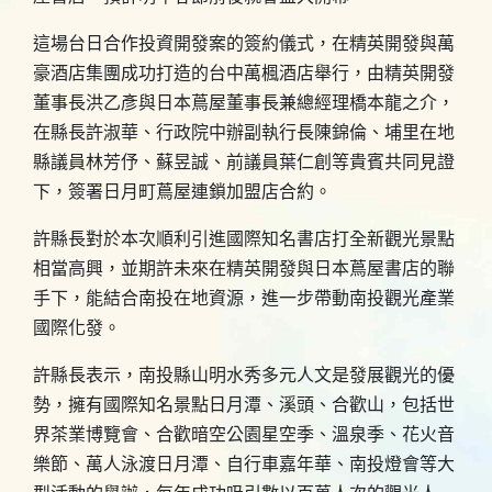
這場台日合作投資開發案的簽約儀式，在精英開發與萬
豪酒店集團成功打造的台中萬楓酒店舉行，由精英開發
董事長洪乙彥與日本蔦屋董事長兼總經理橋本龍之介，
在縣長許淑華、行政院中辦副執行長陳錦倫、埔里在地
縣議員林芳伃、蘇昱誠、前議員葉仁創等貴賓共同見證
下，簽署日月町蔦屋連鎖加盟店合約。
許縣長對於本次順利引進國際知名書店打全新觀光景點
相當高興，並期許未來在精英開發與日本蔦屋書店的聯
手下，能結合南投在地資源，進一步帶動南投觀光產業
國際化發。
許縣長表示，南投縣山明水秀多元人文是發展觀光的優
勢，擁有國際知名景點日月潭、溪頭、合歡山，包括世
界茶業博覽會、合歡暗空公園星空季、溫泉季、花火音
樂節、萬人泳渡日月潭、自行車嘉年華、南投燈會等大