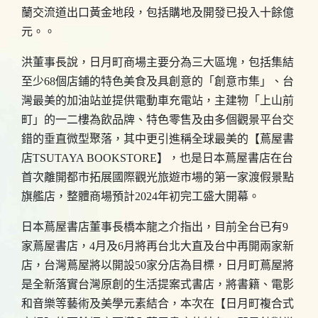
蘭交流道出口黃金地段，包括購地及開發已投入十餘億
元。。
洪董事長說，日月町商場主要分為三大區塊，包括集結
至少68個店鋪的特色美食及具創意的「創意市集」、台
灣最美的加油站並提供電動車充電站，主建物「上山前
町」的一二樓為飲品牌、特色零售及由多個觀景平台交
錯的垂直微型聚落，其中更引進稱全球最美的【蔦屋書
店TSUTAYA BOOKSTORE】，也是日本蔦屋書店在台
首次離開都市拓展國際觀光旅遊市場的第一家渡假景點
旗艦店，整體商場預計2024年初完工盛大開幕。
日本蔦屋書店董事長橋本龍之介指出，目前全台已有9
家蔦屋書店，4月及6月將再台北大直及台中再開兩家新
店，台灣蔦屋將以開設50家分店為目標，日月町蔦屋將
是全新落實台灣原創的生活提案式書店，將書籍、電影
和音樂等藝術及美學元素結合，本次在【日月町複合式