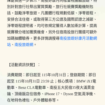
陳處長進一步表示，南投好康月同樣重視團體旅遊，特
別針對旅行社祭出實質獎勵，旅行社競賽獎勵機制包
括，鼓勵淨零旅遊，凡團體行程規劃低碳、淨零遊程，
安排合法住宿，或取得第三方公證及國際認證之減碳、
淨零遊程證明者，均可依規定獲得人數加乘計算，提高
競賽積分增加獲獎機會，另外住宿南投旅行團還可額外
加碼抽體驗券。更多詳情請搜尋
南投旅遊好康月活動網
站
、
南投旅遊網
。
【活動資訊快覽】：
消費期間：即日起至 115年10月31日；登錄期間：即日
起至 115年10月31日 23:59 止；核心獎項：BMW iX1電
動車、Benz CLA電動車、南投五大民宿35夜大滿貫金
鑰、頂級飯店住宿券、iPhone 17、Dyson 空氣清淨機、
在地特色禮包、戶外體驗券等。