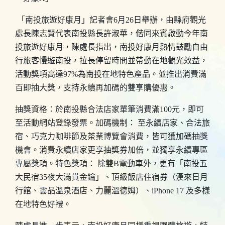
「南投旅遊好康月」記者會6月26日舉辦，由縣府觀光
處長陳志賢代表南投縣長許淑華，偕同來賓啟動今年南
投旅遊好康月，陳處長指出，南投好康月熱情鼓勵自由
行旅客慢遊南投，拉長停留時間並帶動在地觀光效益，
活動獎項高達97%為南投在地特色產品。並推出消費滿
百即抽大獎，支持永續再加碼的雙享購優惠。
抽獎資格：於南投縣合法店家單筆消費滿100元，即可
至活動網站登錄發票。加碼機制： 至永續店家、合法旅
宿、巧克力咖啡節及茶業博覽會消費，皆可獲加碼抽獎
機會。消費永續店家更享抽獎券加倍，並獨享永續專區
專屬獎項。特色獎項： 除雙B電動車外，更有「南投五
大民宿35夜大滿貫金鑰」、頂級飯店住宿券（漢來日月
行館、雲品溫泉酒店、力麗溫德姆）、iPhone 17 及多樣
在地特色好禮。