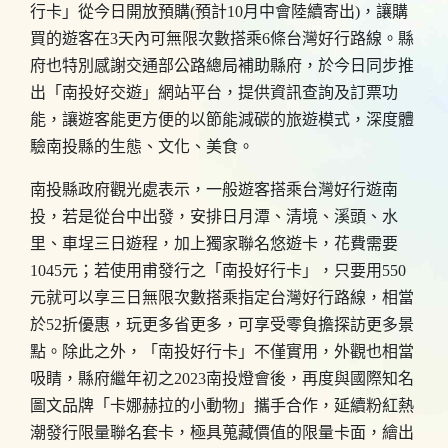
行卡」從今日開放預購(預計10月中會陸續寄出)，讓購
買的遊客在3天內可無限次數搭乘6條台灣好行路線。縣
府也特別感謝交通部公路總局補助縣府，於今日同步推
出「南投好交遊」網站平台，提供資訊查詢及訂票功
能，讓遊客能更方便的以節能減碳的旅遊模式，深度體
驗南投縣的生態、文化、美食。
南投縣政府觀光處表示，一般遊客搭乘台灣好行遊南
投，若是從台中出發，安排日月潭、清境、溪頭、水
里、車埕三日遊程，加上獨家聯名悠遊卡，花費需要
1045元；若使用甫發行之「南投好行卡」，只要用550
元就可以享三日無限次數搭乘指定台灣好行路線，相當
於52折優惠，玩更多省更多，可享受零負擔探訪更多景
點。除此之外，「南投好行卡」不僅實用，外觀也相當
吸睛，縣府繼年初之2023南投燈會後，再度與國際知名
圖文品牌「卡娜赫拉的小動物」攜手合作，延續粉紅熱
潮發行限量聯名套卡，極具蒐藏價值的限量卡面，繪出