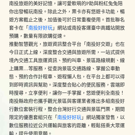
南投旅遊的美好記憶，讓可愛軟萌的P助與粉紅兔兔陪
你出發暢玩南投。除此之外，票卡亦有悠遊卡功能，暢
遊方案截止之後，加值後可於日常重複使用。首批聯名
套卡在「
南投好好玩
」網站或南投客運臺中高鐵站開放
預購，數量有限欲購從速。
推動智慧觀光，旅遊資訊整合平台「南投好交遊」也在
今日正式上線，深度整合交通與旅遊所需，一站式提供
境內交通工具旅運資訊、預約叫車、景區路線規劃、線
上購票…等服務，從查詢景區交通路線、掌握公車動
態、預約合作計程車、遊程懶人包，在平台上都可以得
到即時資訊與幫助。深度整合貼心的便民服務，雲端即
時搜尋，立享便利，讓你一手掌握，悠遊便利全南投！
南投縣政府也攜手觀光景區與客運業者推出多組南投好
行數位套裝行程，整合台灣好行交通與景區門票，期間
限定的優惠套組只在「
南投好好玩
」網站獨家發售，以
數位服務拉近公共運輸與旅客的距離，輕鬆搭乘大眾運
輸，提升使用意願。