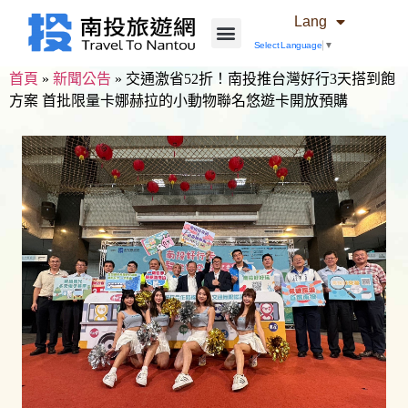
Lang
Select Language
▼
首頁
»
新聞公告
»
交通激省52折！南投推台灣好行3天搭到飽
方案 首批限量卡娜赫拉的小動物聯名悠遊卡開放預購