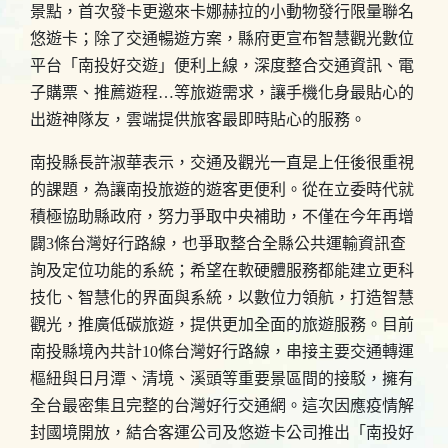
景點，首次發卡更邀來卡娜赫拉的小動物發行限量聯名
悠遊卡；除了交通暢遊方案，縣府更宣布智慧觀光數位
平台「南投好交遊」便利上線，深度整合交通資訊、電
子購票、推薦遊程…等旅遊需求，讓手機化身最貼心的
出遊神隊友，雲端提供旅客最即時貼心的服務。
南投縣長許淑華表示，交通及觀光一直是上任後很重視
的課題，為讓南投旅遊的遊客更便利。從在立委時代就
積極協助縣政府，努力爭取中央補助，不僅在今年再增
闢3條台灣好行路線，也爭取整合全縣公共運輸資訊查
詢及定位功能的系統；希望在軟硬體服務都能建立更科
技化、智慧化的界面與系統，以數位力領航，打造智慧
觀光，推廣低碳旅遊，提供更加全面的旅遊服務。目前
南投縣境內共計10條台灣好行路線，串接主要交通轉運
樞紐與日月潭、清境、溪頭等重要景區間的接駁，擁有
全台最密集且完整的台灣好行交通網。這次因應疫情解
封國境開放，結合客運公司及悠遊卡公司推出「南投好