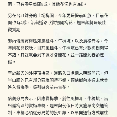
園，已有零星盛開8成，其餘花況也有3成。
另在台21線旁的土場梅園，今年更是提前綻放，目前花
開也有4成，沿著道路欣賞初開梅花，週末起將是最佳
觀賞期。
鄉內傳統賞梅區如風櫃斗、牛稠坑，以及烏松崙等，今
年則花開較晚，目前風櫃斗、牛稠坑已有少數梅樹開得
不錯，其餘就要到下週才會開花，並一路開到春節連
假。
至於新興的外坪頂梅區，道路入口處還未明顯開花，但
半山腰的已有部分區塊開得不錯，預估鄉內本週末就會
進入賞梅季，吸引遊客前來賞花。
信義分局表示，因應賞梅季，前往風櫃斗、牛稠坑、烏
松崙梅區的賞梅車輛，週末與例假日將實施單向交通管
制，車輛必須從分局前的投91線，以單向通行方式前往