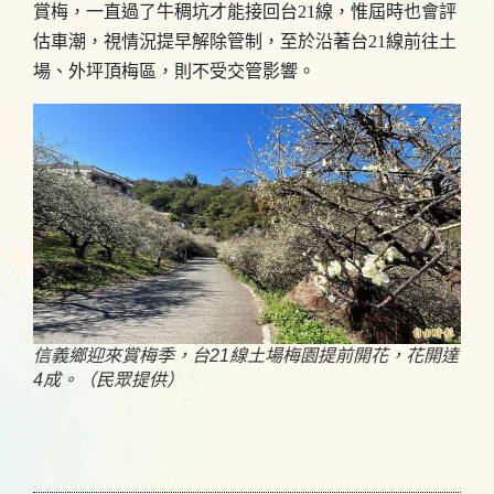
賞梅，一直過了牛稠坑才能接回台21線，惟屆時也會評
估車潮，視情況提早解除管制，至於沿著台21線前往土
場、外坪頂梅區，則不受交管影響。
信義鄉迎來賞梅季，台21線土場梅園提前開花，花開達
4成。（民眾提供）