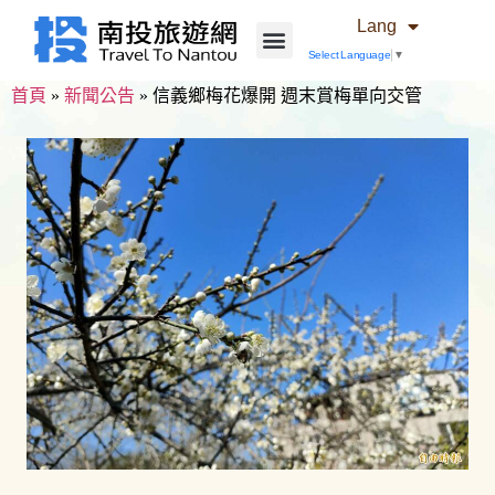
Lang
Select Language
▼
首頁
»
新聞公告
»
信義鄉梅花爆開 週末賞梅單向交管