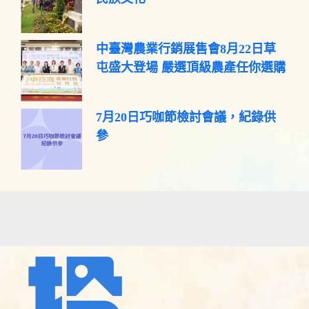
中臺灣農業行銷展售會8月22日草
屯盛大登場 嚴選頂級農產任你選購
7月20日巧咖節檢討會議，紀錄供
參