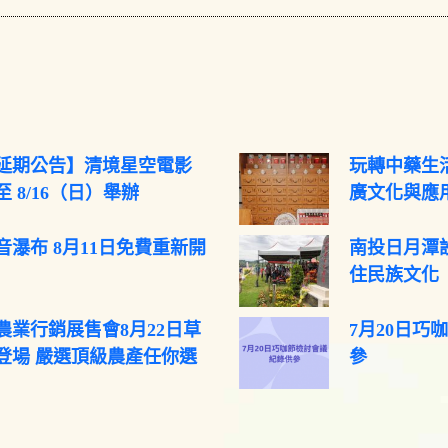
延期公告】清境星空電影
玩轉中藥生活
 8/16（日）舉辦
廣文化與應
音瀑布 8月11日免費重新開
南投日月潭
住民族文化
農業行銷展售會8月22日草
7月20日巧
登場 嚴選頂級農產任你選
參