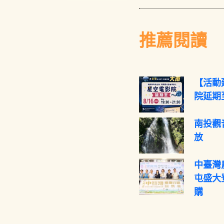
推薦閱讀
【活動
院延期至
南投觀
放
中臺灣
屯盛大
購