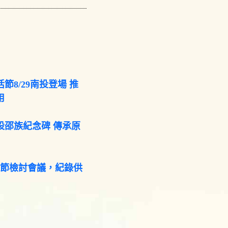
節8/29南投登場 推
用
設邵族紀念碑 傳承原
咖節檢討會議，紀錄供