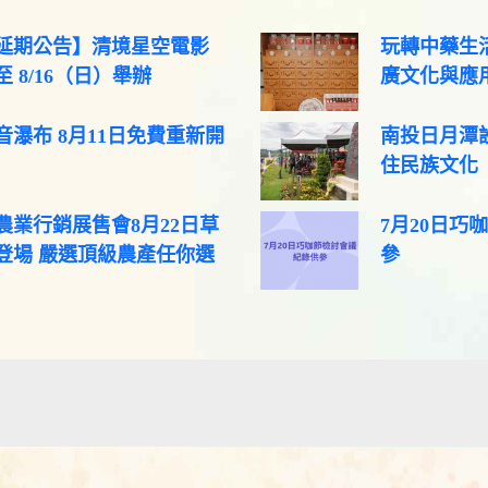
延期公告】清境星空電影
玩轉中藥生活
 8/16（日）舉辦
廣文化與應
音瀑布 8月11日免費重新開
南投日月潭
住民族文化
農業行銷展售會8月22日草
7月20日巧
登場 嚴選頂級農產任你選
參