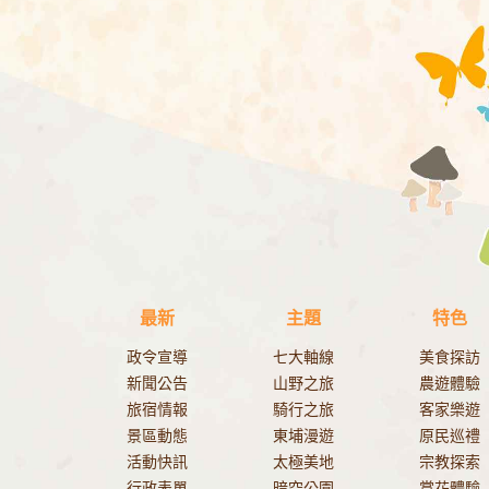
最新
主題
特色
政令宣導
七大軸線
美食探訪
新聞公告
山野之旅
農遊體驗
旅宿情報
騎行之旅
客家樂遊
景區動態
東埔漫遊
原民巡禮
活動快訊
太極美地
宗教探索
行政表單
暗空公園
賞花體驗