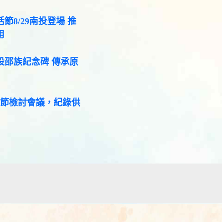
節8/29南投登場 推
用
設邵族紀念碑 傳承原
咖節檢討會議，紀錄供