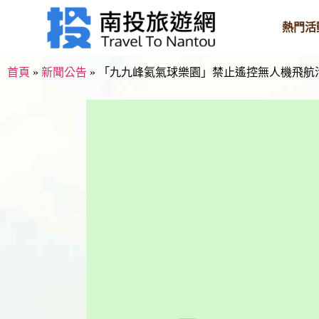
熱門活
首頁
»
新聞公告
»
「九九峰氦氣球樂園」禁止遙控無人機飛航活