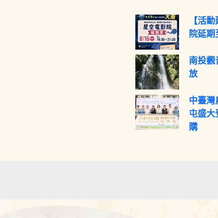
【活動
院延期至
南投觀
放
中臺灣
屯盛大
購