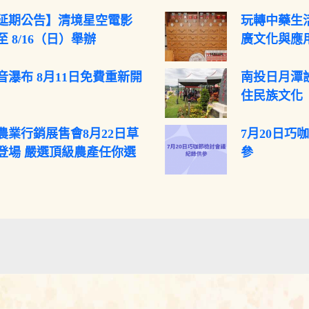
延期公告】清境星空電影
玩轉中藥生活
 8/16（日）舉辦
廣文化與應
音瀑布 8月11日免費重新開
南投日月潭
住民族文化
農業行銷展售會8月22日草
7月20日巧
登場 嚴選頂級農產任你選
參