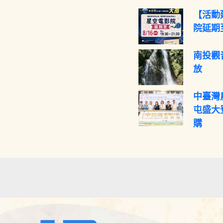
【活動
院延期至
南投觀
放
中臺灣
屯盛大
購