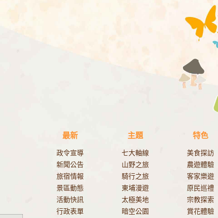
最新
主題
特色
政令宣導
七大軸線
美食探訪
新聞公告
山野之旅
農遊體驗
旅宿情報
騎行之旅
客家樂遊
景區動態
東埔漫遊
原民巡禮
活動快訊
太極美地
宗教探索
行政表單
暗空公園
賞花體驗