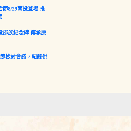
節8/29南投登場 推
用
設邵族紀念碑 傳承原
咖節檢討會議，紀錄供