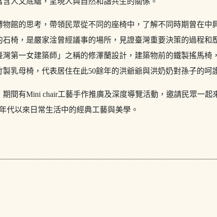
富含人文底蘊，呈現人與自然和諧共生的關係。
博物館的思考，帶領民眾從不同的座椅中，了解不同時期曾在中
的石椅，是嚴家淦曾經議事的場所，見證臺灣重要決策的過程和
臺灣第一女建築師」之稱的修澤蘭設計，建築物前的鐵製搖馬椅
竹製乳母椅，代表居住在此50餘年的洪爺爺與洪奶奶對孫子的呵
，期間有Mini chair工藝手作推廣及深度導覽活動，邀請民眾一
950年代以來日常生活中的經典工藝與美學。