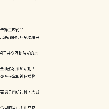
萬聖節主題商品。
將以高超的技巧呈現精采
親子共享互動時光的樂
以全新形象參加活動！
戲競賽來奪取神秘禮物
拿著袋子四處討糖，大喊
怪造型的角色將組成隊