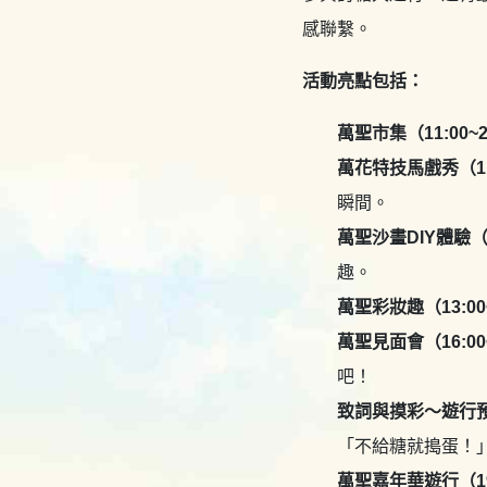
感聯繫。
活動亮點包括：
萬聖市集（11:00~2
萬花特技馬戲秀（11:
瞬間。
萬聖沙畫DIY體驗（13
趣。
萬聖彩妝趣（13:00~
萬聖見面會（16:00~
吧！
致詞與摸彩～遊行預備
「不給糖就搗蛋！
萬聖嘉年華遊行（19: