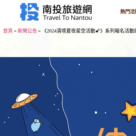
熱門活
首頁
»
新聞公告
»
《2024清境夏夜星空活動🌠》系列報名活