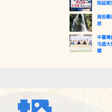
院延期至
南投觀
放
中臺灣
屯盛大
購