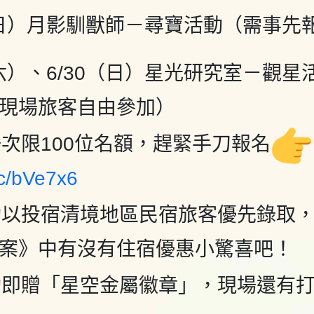
（日）月影馴獸師－尋寶活動（需事先
（六）、6/30（日）星光研究室－觀
現場旅客自由參加）
次限100位名額，趕緊手刀報名
.cc/bVe7x6
動以投宿清境地區民宿旅客優先錄取
案》中有沒有住宿優惠小驚喜吧！
動即贈「星空金屬徽章」，現場還有