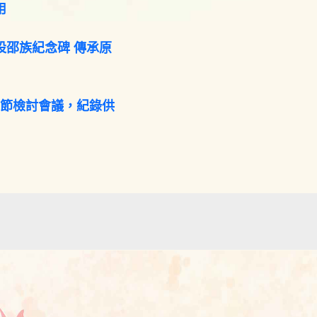
用
設邵族紀念碑 傳承原
咖節檢討會議，紀錄供