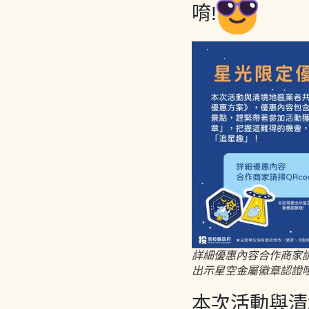
唷!
詳細優惠內容合作商家請
出示星空金屬徽章認證哦
本次活動與清