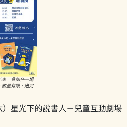
50結束，參加任一場
，數量有限，送完
（六）星光下的說書人－兒童互動劇場