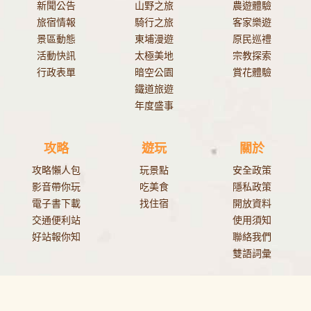
新聞公告
山野之旅
農遊體驗
旅宿情報
騎行之旅
客家樂遊
景區動態
東埔漫遊
原民巡禮
活動快訊
太極美地
宗教探索
行政表單
暗空公園
賞花體驗
鐵道旅遊
年度盛事
攻略
遊玩
關於
攻略懶人包
玩景點
安全政策
影音帶你玩
吃美食
隱私政策
電子書下載
找住宿
開放資料
交通便利站
使用須知
好站報你知
聯絡我們
雙語詞彙