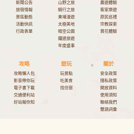
新聞公告
山野之旅
農遊體驗
旅宿情報
騎行之旅
客家樂遊
景區動態
東埔漫遊
原民巡禮
活動快訊
太極美地
宗教探索
行政表單
暗空公園
賞花體驗
鐵道旅遊
年度盛事
攻略
遊玩
關於
攻略懶人包
玩景點
安全政策
影音帶你玩
吃美食
隱私政策
電子書下載
找住宿
開放資料
交通便利站
使用須知
好站報你知
聯絡我們
雙語詞彙