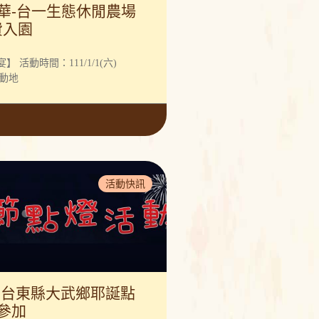
華-台一生態休閒農場
費入園
 活動時間：111/1/1(六)
 活動地
活動快訊
9日台東縣大武鄉耶誕點
參加