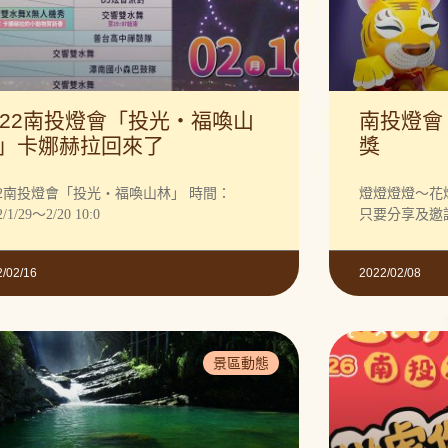
022南投燈會「投光‧福喚山
南投燈會
」卡娜赫拉回來了
獎
22南投燈會「投光‧福喚山林」 時間：
燈燈燈燈～花燈
2/1/29～2/20 10:0
只要分享及邀
2/02/16
2022/02/08
景區動態