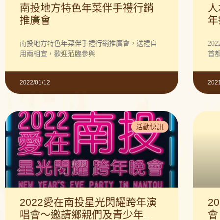
南投地方特色年菜伴手禮行銷
人
推廣會
年
南投地方特色年菜伴手禮行銷推廣會，送禮自
2
用兩相宜，歡迎蒞臨參與
首
2022/01/12
202
活動快訊
2022愛在南投星光閃耀跨年演
2
唱會～邀請鄉親們及青少年一
會