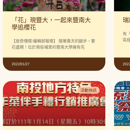
「花」現暨大，一起來暨南大
瑞
學追櫻花
有
區
【旅奇傳媒/編輯部報導】 隨著春天的腳步，繁
花盛開！位於南投埔里的暨南大學擁有先
2022/01/27
202
活動快訊