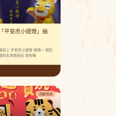
「平安虎小提燈」抽
初上 平安虎小提燈 燈場～ 現在
請好友來南投玩 就有機
活動快訊