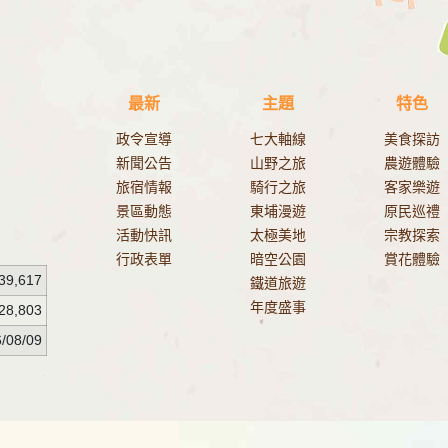
最新
主題
特色
政令宣導
七大軸線
美食探訪
新聞公告
山野之旅
農遊體驗
旅宿情報
騎行之旅
客家樂遊
景區動態
東埔漫遊
原民巡禮
活動快訊
太極美地
宗教探索
行政表單
暗空公園
賞花體驗
39,617
鐵道旅遊
年度盛事
28,803
/08/09