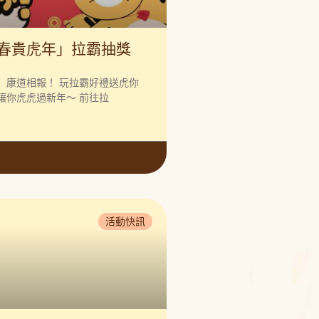
春貴虎年」拉霸抽獎
」康道相報！ 玩拉霸好禮送虎你
讓你虎虎過新年～ 前往拉
活動快訊