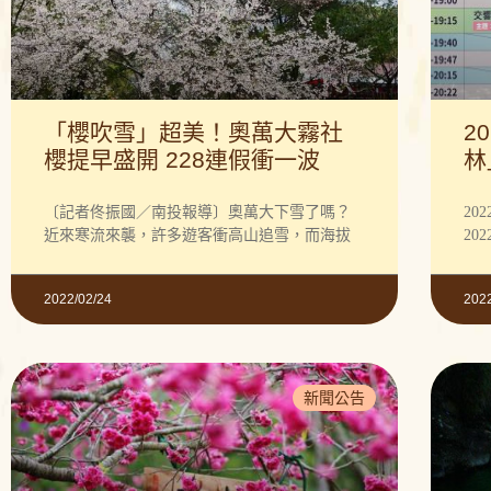
「櫻吹雪」超美！奧萬大霧社
2
櫻提早盛開 228連假衝一波
林
〔記者佟振國／南投報導〕奧萬大下雪了嗎？
20
近來寒流來襲，許多遊客衝高山追雪，而海拔
202
2022/02/24
202
新聞公告