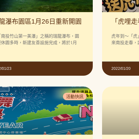
龍瀑布園區1月26日重新開園
「虎哩走
「南投竹山第一美瀑」之稱的瑞龍瀑布，園
虎年到～「虎
經休園多時，新建友善設施完成，將於1月
來南投走春，
2/01/23
2022/01/20
活動快訊