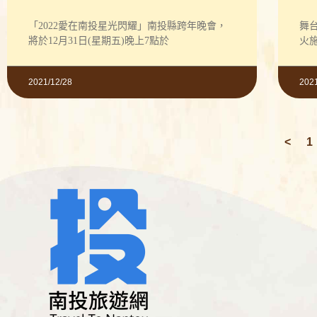
同倒數high到2022年
「2022愛在南投星光閃耀」南投縣跨年晚會，
舞台
將於12月31日(星期五)晚上7點於
火施
2021/12/28
202
上
<
1
一
頁