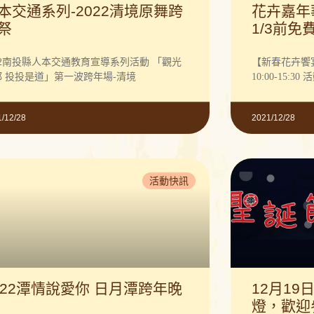
本交通系列-2022清境原舞跨
花卉嘉年
祭
1/3前免
022南投縣人本交通教育宣導系列活動 「觀光
【新春花卉饗宴】
都 投投是道」第一波跨年場-清境
10:00-15:30
1/12/28
2021/12/28
活動快訊
022潭情說愛你 日月潭跨年晚
12月1
燈，歡迎