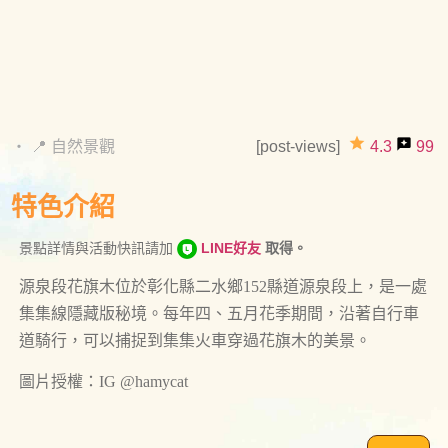
grade
reviews
・
📍 自然景觀
[post-views]
4.3
99
特色介紹
景點詳情與活動快訊請加
LINE好友
取得。
源泉段花旗木位於彰化縣二水鄉152縣道源泉段上，是一處
集集線隱藏版秘境。每年四、五月花季期間，沿著自行車
道騎行，可以捕捉到集集火車穿過花旗木的美景。
圖片授權：IG @hamycat