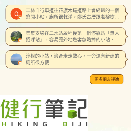
遮蔭處。刷卡機處有牌子說進站刷卡機要自己
開蓋子來刷卡，但研究了好一陣子才確定只有
二林自行車道往花旗木鐵道路上會經過的一個
刷一個卡機，乘客上下車就只刷這個唯一的刷
悠閒小站，廁所很乾淨，鄭氏古厝跟老榕樹都
卡機。軌道離住家很近，偶爾會看到居民直接
離車站很近。
穿越軌道，我想他們以經融入這座車站，變成
了車站站長了。這裡可以看到轉彎的軌道，還
集集支線在二水站啟程後第一個停靠站「無人
算是不錯的排列車的地方。車站對面看起來似
招呼站」，容易讓外地遊客忽略掉的小站，源
乎要做成腳踏車道或是公園，但又還來又放棄
泉車站所在村落景色樸實優美，此站下車後走
在那裡。
路可到林先生廟與附近鄰近田野步道漫遊，有
淳樸的小站，適合走走散心，一旁還有新建的
著小村落的幽靜樸華，還有幾處遺留著當時種
廁所很方便
植菸葉時烘烤菸葉用的菸樓，好幾處的老宅院
落記錄著歲月。
更多網友評論