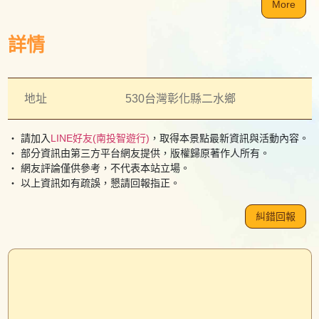
More
詳情
地址
530台灣彰化縣二水鄉
・ 請加入
LINE好友(南投智遊行)
，取得本景點最新資訊與活動內容。
・ 部分資訊由第三方平台網友提供，版權歸原著作人所有。
・ 網友評論僅供參考，不代表本站立場。
・ 以上資訊如有疏誤，懇請回報指正。
糾錯回報