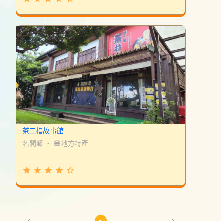
茶二指故事館
名間鄉
・
🍔地方特產
grade
grade
grade
grade
star_border
chevron_left
chevron_right