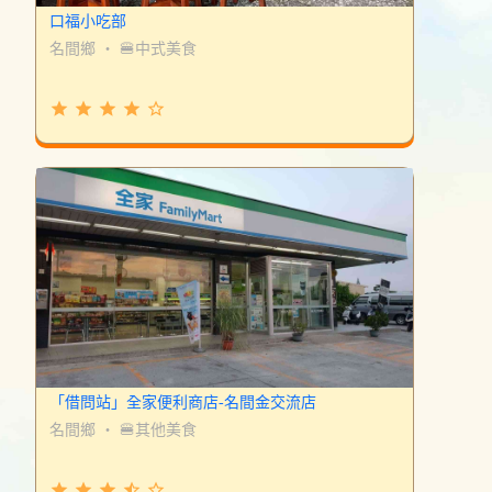
口福小吃部
名間鄉
・
🍔中式美食
grade
grade
grade
grade
star_border
「借問站」全家便利商店-名間金交流店
名間鄉
・
🍔其他美食
grade
grade
grade
star_half
star_border