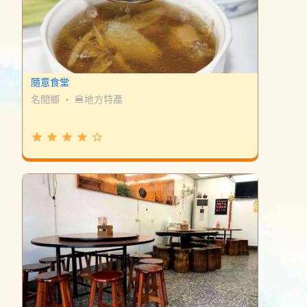
隨意食堂
名間鄉
・
🍔地方特產
grade
grade
grade
grade
star_border