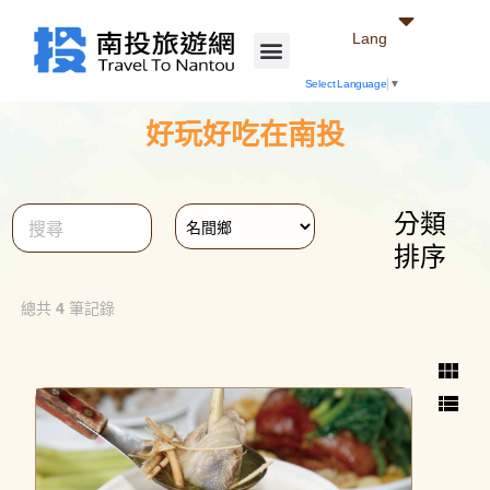
Lang
Select Language
▼
好玩好吃在南投
分類
close
排序
總共
4
筆記錄
view_module
view_list